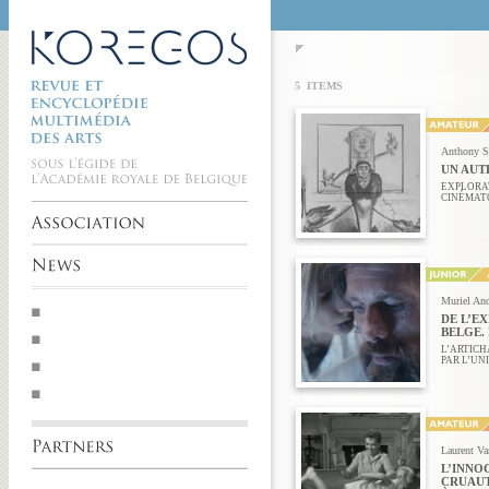
5 ITEMS
Anthony S
UN AUT
EXPLORA
CINÉMAT
Muriel And
DE L’E
BELGE.
L’ARTICH
PAR L’UNI
Laurent Va
L’INNO
CRUAUT