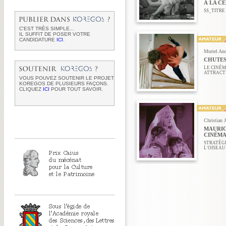
À LA C
SS_TITRE
C'EST TRÈS SIMPLE...
IL SUFFIT DE POSER VOTRE
CANDIDATURE
ICI
.
Muriel And
CHUTES
LE CINÉM
ATTRACT
VOUS POUVEZ SOUTENIR LE PROJET
KOREGOS DE PLUSIEURS FAÇONS.
CLIQUEZ
ICI
POUR TOUT SAVOIR.
Christian 
MAURIC
CINÉM
STRATÉGI
L'OISEAU