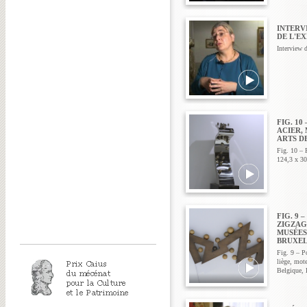
INTERV
DE L'E
Interview 
FIG. 10
ACIER,
ARTS D
Fig. 10 – 
124,3 x 30
FIG. 9 
ZIGZAG,
MUSÉES
BRUXEL
Fig. 9 – P
liège, mot
Belgique, 