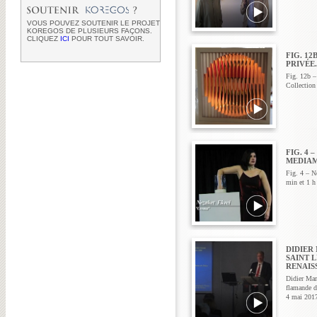
VOUS POUVEZ SOUTENIR LE PROJET
KOREGOS DE PLUSIEURS FAÇONS.
CLIQUEZ
ICI
POUR TOUT SAVOIR.
FIG. 12
PRIVÉE.
Fig. 12b –
Collection 
FIG. 4 
MEDIAM
Fig. 4 – N
min et 1 
DIDIER
SAINT 
RENAISS
Didier Mar
flamande d
4 mai 201