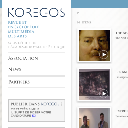
90 ITEMS
THE NE
The Next 
LES AN
Les anges 
C'EST TRÈS SIMPLE...
ENTRET
IL SUFFIT DE POSER VOTRE
CANDIDATURE
ICI
.
Entretien 