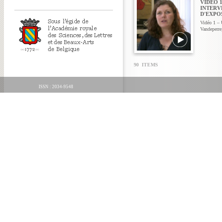
VIDÉO 1
INTERV
D'EXPO
Vidéo 1 – 
Vandeperre
90 ITEMS
ISSN : 2034-9548
ORGANICA FECIT