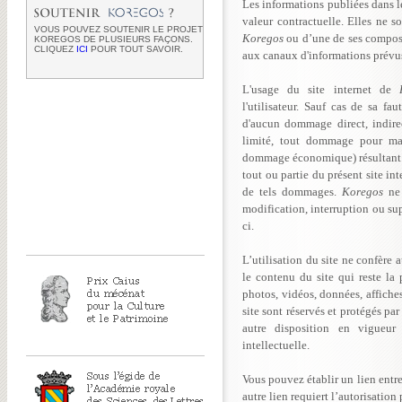
Les informations publiées dans le
valeur contractuelle. Elles ne s
VOUS POUVEZ SOUTENIR LE PROJET
Koregos
ou d’une de ses composan
KOREGOS DE PLUSIEURS FAÇONS.
CLIQUEZ
ICI
POUR TOUT SAVOIR.
aux canaux d'informations prévus à
L'usage du site internet de
l'utilisateur. Sauf cas de sa fa
d'aucun dommage direct, indire
limité, tout dommage pour ma
dommage économique) résultant de
tout ou partie du présent site in
de tels dommages.
Koregos
ne
modification, interruption ou sup
ci.
L’utilisation du site ne confère a
le contenu du site qui reste la
photos, vidéos, données, affiche
site sont réservés et protégés par
autre disposition en vigueur
intellectuelle.
Vous pouvez établir un lien entre
autre lien requiert l’autorisation