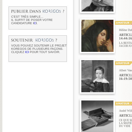
C'EST TRÈS SIMPLE...
IL SUFFIT DE POSER VOTRE
CANDIDATURE
ICI
.
Hélène Du
ARTICLE
14:44:16
LA REST
VOUS POUVEZ SOUTENIR LE PROJET
JACOB J
KOREGOS DE PLUSIEURS FAÇONS.
CLIQUEZ
ICI
POUR TOUT SAVOIR.
Albert Van
ARTICLE
16:19:50
André Will
ARTICLE
CE QUE S
LA MATIÈ
DU VIDE