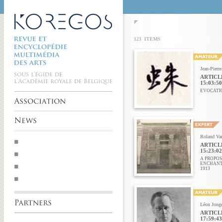
123 ITEMS
Jean-Pierr
ARTICLE
15:03:50
EVOCATI
Roland Va
ARTICLE
15:23:02
A PROPOS
ENCHANT
1913
Léon Jong
ARTICLE
17:59:43