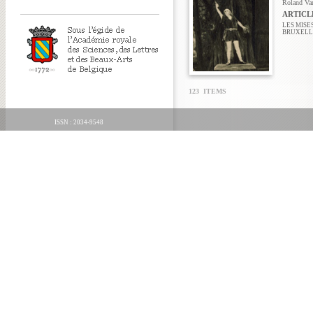
Roland Va
ARTICLE
LES MISE
BRUXELLE
123 ITEMS
ISSN : 2034-9548
ORGANICA FECIT