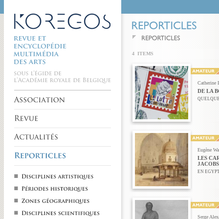
4 ITEMS
Catherine 
DE LA B
QUELQUES
Eugène Wa
LES CA
JACOBS
EN EGYPT
Serge Alex