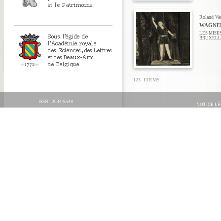
Roland Va
WAGNER
LES MISE
BRUXELLE
123 ITEMS
ISSN : 2034-9548
NOTICE L
ORGANICA FECIT