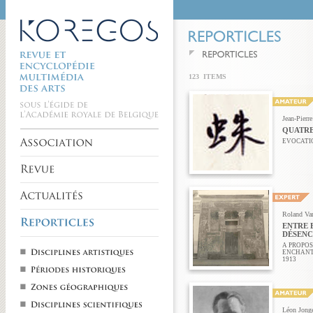
123 ITEMS
Jean-Pierr
QUATRE
EVOCATI
Roland Va
ENTRE 
DÉSEN
A PROPOS
ENCHANT
1913
Léon Jong