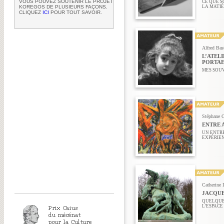
VOUS POUVEZ SOUTENIR LE PROJET
CE QUE S
KOREGOS DE PLUSIEURS FAÇONS.
LA MATIÈ
CLIQUEZ
ICI
POUR TOUT SAVOIR.
Alfred Bas
L’ATEL
PORTAE
MES SOUV
Stéphane 
ENTRE 
UN ENTRE
EXPÉRIE
Catherine 
JACQUE
QUELQUE
L’ESPACE