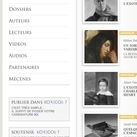
L'EXOT
Hélène Du
UN JOR
VARIAB
LA REST
JACOB J
Albert Van
L'EXOT
CHARLES
HENRY 
C'EST TRÈS SIMPLE...
IL SUFFIT DE POSER VOTRE
CANDIDATURE
ICI
.
André Will
QUELQU
L'ESPA