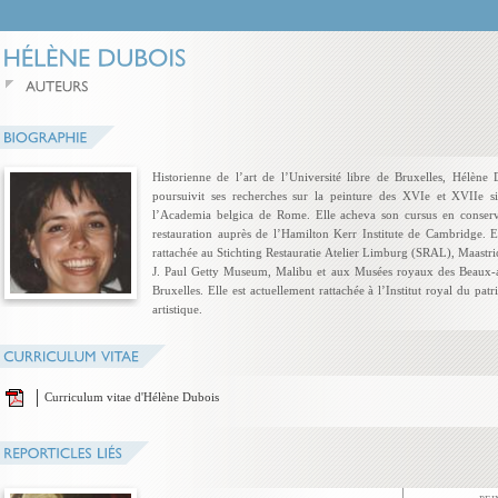
Historienne de l’art de l’Université libre de Bruxelles, Hélène 
poursuivit ses recherches sur la peinture des XVIe et XVIIe si
l’Academia belgica de Rome. Elle acheva son cursus en conserv
restauration auprès de l’Hamilton Kerr Institute de Cambridge. E
rattachée au Stichting Restauratie Atelier Limburg (SRAL), Maastri
J. Paul Getty Museum, Malibu et aux Musées royaux des Beaux-a
Bruxelles. Elle est actuellement rattachée à l’Institut royal du pat
artistique.
Curriculum vitae d'Hélène Dubois