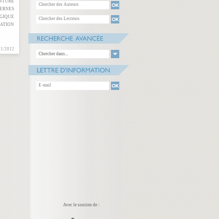
INTURE
ERNES
GIQUE
ATION
01/2012
Chercher dans...
Avec le soutien de :