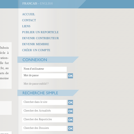
FRANCAIS -
ENGLISH
ACCUEIL
CONTACT
LIENS
PUBLIER UN REPORTICLE
DEVENIR CONTRIBUTEUR
DEVENIR MEMBRE
Dubois
CRÉER UN COMPTE
ècle à
ation-
lle fut
cht, au
rts de
rimoine
Mot de passe oublié ?