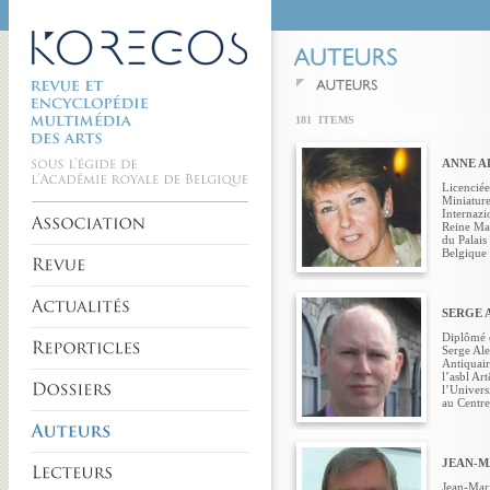
181 ITEMS
ANNE A
Licenciée
Miniature
Internazi
Reine Ma
du Palais
Belgique 
SERGE 
Diplômé e
Serge Ale
Antiquair
l’asbl Ar
l’Univers
au Centre
JEAN-M
Jean-Mari