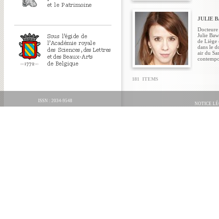
JULIE 
Docteure 
Julie Baw
de Liège 
dans le d
air du Sa
contempor
181 ITEMS
ISSN : 2034-9548
NOTICE L
ORGANICA FECIT