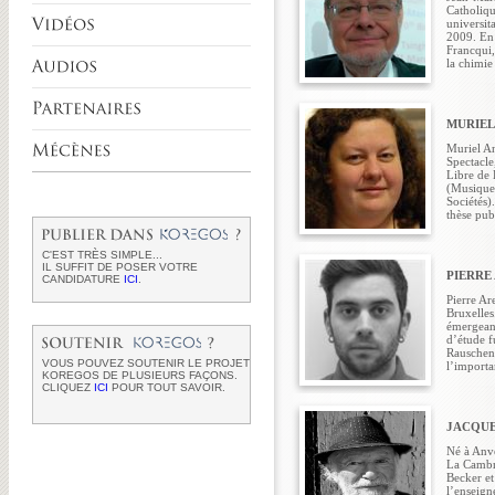
Catholiqu
universit
2009. En 
Francqui,
la chimie
MURIEL
Muriel An
Spectacle
Libre de 
(Musique,
Sociétés)
thèse pub
C'EST TRÈS SIMPLE...
IL SUFFIT DE POSER VOTRE
PIERRE
CANDIDATURE
ICI
.
Pierre Ar
Bruxelles
émergean
d’étude f
Rauschenb
VOUS POUVEZ SOUTENIR LE PROJET
l’importan
KOREGOS DE PLUSIEURS FAÇONS.
CLIQUEZ
ICI
POUR TOUT SAVOIR.
JACQUE
Né à Anve
La Cambre
Becker et
l’enseign