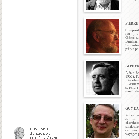
PIERRE
Composite
(UCL), le
Œdipe sur
Bauchau.
Sapientia
pièces po
ALFRED
Alfred BA
1955). Pei
l’Académi
l’Académi
se rend à
travail d
GUY B
Après des
de douze 
chercheur
particuli
commencé
voyages p