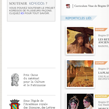
Curriculum Vitae de Brigitte 
VOUS POUVEZ SOUTENIR LE PROJET
KOREGOS DE PLUSIEURS FAÇONS.
CLIQUEZ
ICI
POUR TOUT SAVOIR.
Brigitte D
LES RE
ANCIENS
RAISONS,
Brigitte D
LA PLA
UNE PLAC
DES POUV
Brigitte D
Guy Baud
MORCEA