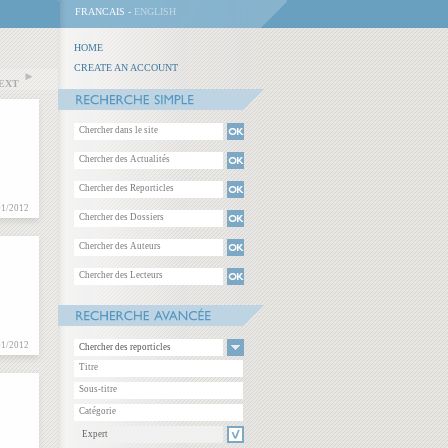
FRANCAIS -
ENGLISH
HOME
CREATE AN ACCOUNT
NEXT
01/2012
01/2012
Chercher des reporticles
Expert