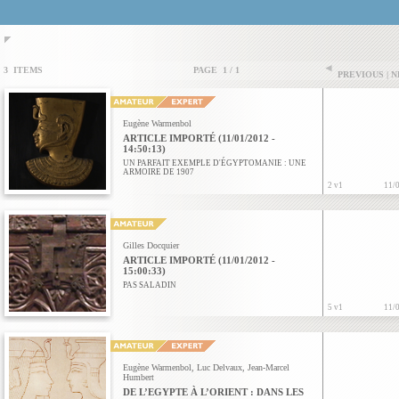
3 ITEMS
PAGE 1 / 1
PREVIOUS | 
Eugène Warmenbol
ARTICLE IMPORTÉ (11/01/2012 -
14:50:13)
UN PARFAIT EXEMPLE D'ÉGYPTOMANIE : UNE
ARMOIRE DE 1907
2 v1
11/
Gilles Docquier
ARTICLE IMPORTÉ (11/01/2012 -
15:00:33)
PAS SALADIN
5 v1
11/
Eugène Warmenbol
,
Luc Delvaux
,
Jean-Marcel
Humbert
DE L’EGYPTE À L’ORIENT : DANS LES