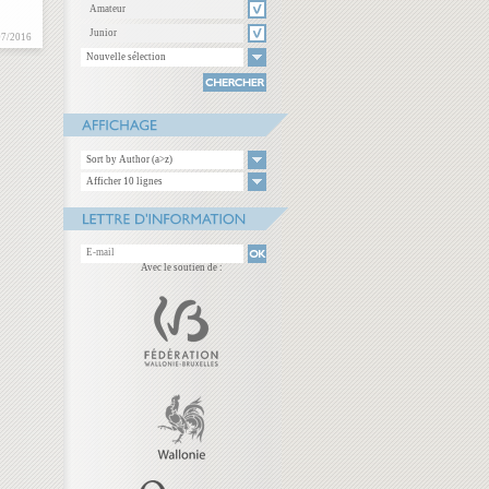
Amateur
Junior
07/2016
Nouvelle sélection
Sort by Author (a>z)
Afficher 10 lignes
Avec le soutien de :