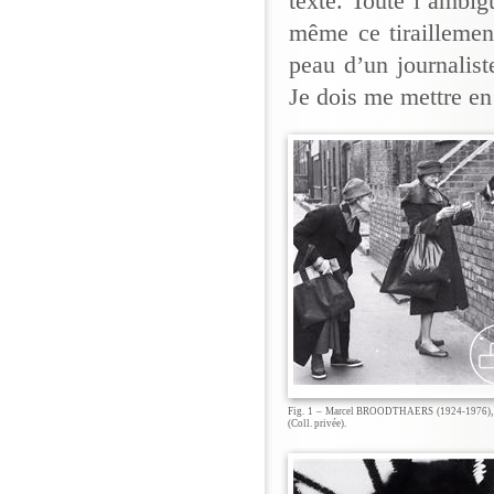
texte. Toute l’ambig
même ce tiraillemen
peau d’un journalist
Je dois me mettre e
Fig. 1 – Marcel BROODTHAERS (1924-1976), [s
(Coll. privée).