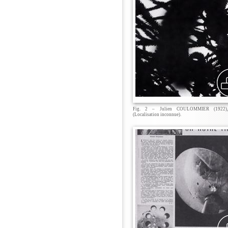
Fig. 2 – Julien COULOMMIER (1922),
(Localisation inconnue).