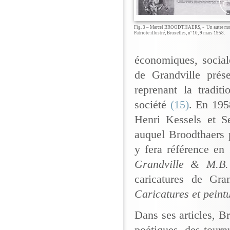
Fig. 3 – Marcel BROODTHAERS, « Un autre mon
Patriote illustré, Bruxelles, n°10, 9 mars 1958.
économiques, social
de Grandville prés
reprenant la tradi
société
(15)
. En 195
Henri Kessels et 
auquel Broodthaers p
y fera référence en 
Grandville & M.B
caricatures de Gra
Caricatures et peint
Dans ses articles, Br