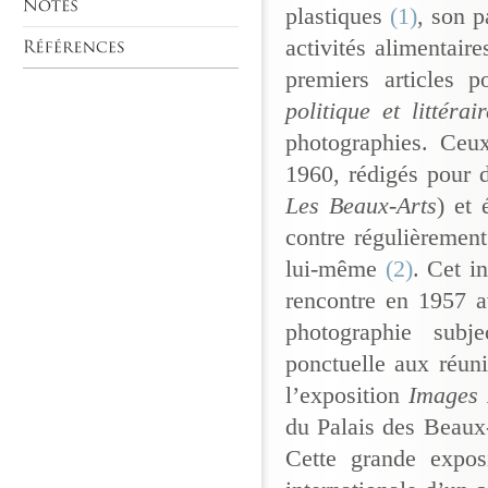
plastiques
(1)
, son p
activités alimentair
premiers articles p
politique et littérai
photographies. Ceu
1960, rédigés pour 
Les Beaux-Arts
) et 
contre régulièremen
lui-même
(2)
. Cet i
rencontre en 1957 a
photographie subj
ponctuelle aux réun
l’exposition
Images 
du Palais des Beaux
Cette grande exposi