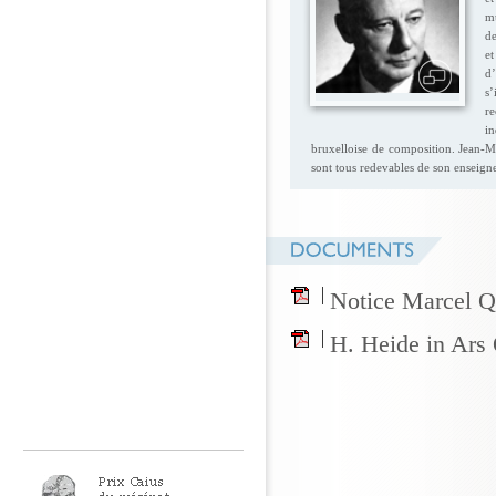
mu
de
et
d
s’
r
in
bruxelloise de composition. Jean-M
sont tous redevables de son enseign
Notice Marcel Q
H. Heide in Ars