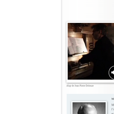
Alap
de Jean-Pierre Deleuze
M
M
l’
e