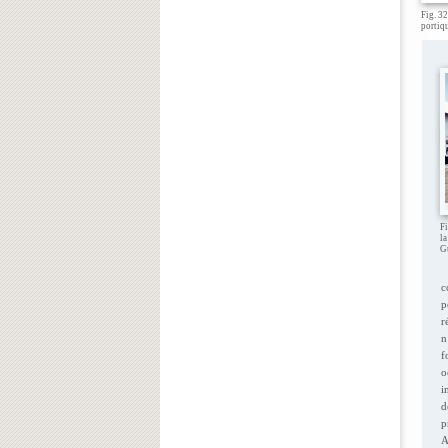
Fig. 32
portiqu
Fi
la
G
c
p
r
n
f
o
i
d
p
A