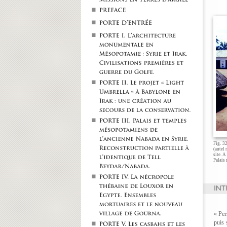
Fig. 3
(autel 
site. A
Palais
« Per
puis 