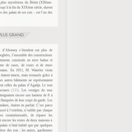
s plus mystérieux du Bénin (XIIème-
usqu’à la fin du XIXème siècle, durent
s des palais de ses rois – est l’un des
ux d’Abomey s’étendent sur plus de
orghéro, l’ensemble des constructions
ments construits en terre battue et
ame de cases, de cours et de murs
mains. En 1911, M. Waterlot visita
taient intacts, mais restaurés grâce à
Les autres bâtiments ne représentaient
nt celles du palais d’Agadja. Le tout
ectares
(233)
. Les vestiges du mur
atteignaient encore une hauteur de 8 à
 flanquées de leur corps de garde. Les
mânes, étaient en parfait. C’est parce
ussé à l’extrême, n’oublie pas chaque
ices commémoratifs, de réparer les
 encore les restes de deux maisons à
palais n’était habité que par quelques
ères des rois ; les autres, gardiennes