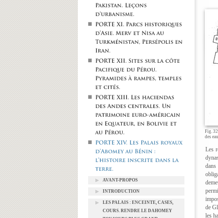
Fig. 32
des eau
Les r
dynas
dans 
oblig
AVANT-PROPOS
demeu
permi
INTRODUCTION
impos
LES PALAIS : ENCEINTE, CASES,
de Gl
COURS. RENDRE LE DAHOMEY
les h