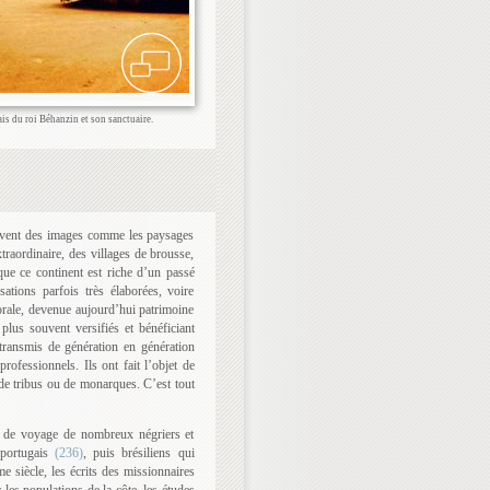
ais du roi Béhanzin et son sanctuaire.
uvent des images comme les paysages
traordinaire, des villages de brousse,
 que ce continent est riche d’un passé
sations parfois très élaborées, voire
 orale, devenue aujourd’hui patrimoine
plus souvent versifiés et bénéficiant
transmis de génération en génération
rofessionnels. Ils ont fait l’objet de
 de tribus ou de monarques. C’est tout
ons de voyage de nombreux négriers et
portugais
(236)
, puis brésiliens qui
e siècle, les écrits des missionnaires
 les populations de la côte, les études