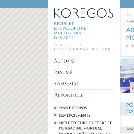
ARCH
Andr