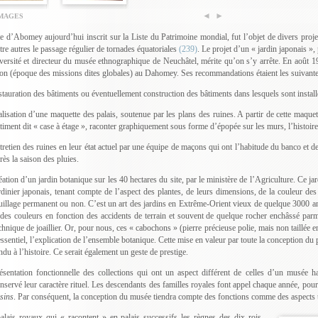
IMAGES
te d’Abomey aujourd’hui inscrit sur la Liste du Patrimoine mondial, fut l’objet de divers pro
tre autres le passage régulier de tornades équatoriales
(239)
. Le projet d’un « jardin japonais »
versité et directeur du musée ethnographique de Neuchâtel, mérite qu’on s’y arrête. En août 1
on (époque des missions dites globales) au Dahomey. Ses recommandations étaient les suivante
stauration des bâtiments ou éventuellement construction des bâtiments dans lesquels sont installé
alisation d’une maquette des palais, soutenue par les plans des ruines. A partir de cette maqu
timent dit « case à étage », raconter graphiquement sous forme d’épopée sur les murs, l’histoi
tretien des ruines en leur état actuel par une équipe de maçons qui ont l’habitude du banco et 
rès la saison des pluies.
éation d’un jardin botanique sur les 40 hectares du site, par le ministère de l’Agriculture. Ce ja
rdinier japonais, tenant compte de l’aspect des plantes, de leurs dimensions, de la couleur des 
uillage permanent ou non. C’est un art des jardins en Extrême-Orient vieux de quelque 3000 an
 des couleurs en fonction des accidents de terrain et souvent de quelque rocher enchâssé parmi
chnique de joaillier. Or, pour nous, ces « cabochons » (pierre précieuse polie, mais non taillée e
essentiel, l’explication de l’ensemble botanique. Cette mise en valeur par toute la conception d
ndu à l’histoire. Ce serait également un geste de prestige.
ésentation fonctionnelle des collections qui ont un aspect différent de celles d’un musée ha
nservé leur caractère rituel. Les descendants des familles royales font appel chaque année, pour
sins
. Par conséquent, la conception du musée tiendra compte des fonctions comme des aspects tr
alais royaux qui « racontent » en palais successifs les règnes des dix rois