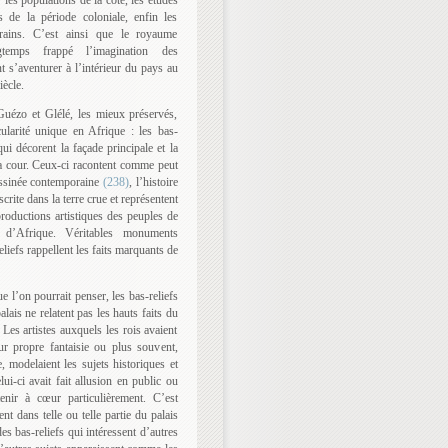
s de la période coloniale, enfin les
ains. C’est ainsi que le royaume
emps frappé l’imagination des
 s’aventurer à l’intérieur du pays au
ècle.
Guézo et Glélé, les mieux préservés,
cularité unique en Afrique : les bas-
ui décorent la façade principale et la
la cour. Ceux-ci racontent comme peut
essinée contemporaine
(238)
, l’histoire
scrite dans la terre crue et représentent
roductions artistiques des peuples de
e d’Afrique. Véritables monuments
eliefs rappellent les faits marquants de
e l’on pourrait penser, les bas-reliefs
lais ne relatent pas les hauts faits du
. Les artistes auxquels les rois avaient
eur propre fantaisie ou plus souvent,
, modelaient les sujets historiques et
lui-ci avait fait allusion en public ou
enir à cœur particulièrement. C’est
t dans telle ou telle partie du palais
des bas-reliefs qui intéressent d’autres