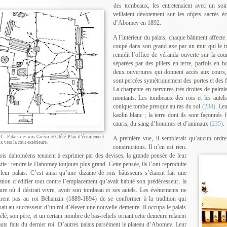
des tombeaux, les entretenaient avec un soi
veillaient dévotement sur les objets sacrés é
d’Abomey en 1892.
A l’intérieur du palais, chaque bâtiment affecte 
coupé dans son grand axe par un mur qui le t
remplit l’office de véranda ouverte sur la cou
séparées par des piliers en terre, parfois en 
deux ouvertures qui donnent accès aux cours,
sont percées symétriquement des portes et des f
La charpente en nervures très droites de palmie
montants. Les tombeaux des rois et les autels
conique tombe presque au ras du sol
(234)
. Le
kaolin blanc ; la terre dont ils sont façonnés f
cauris, du sang d’hommes et d’animaux
(235)
.
4 – Palais des rois Guézo et Glélé. Plan d’écoulement
A première vue, il semblerait qu’aucun ordre
x vers la cour extérieure.
constructions. Il n’en est rien.
ois dahoméens tenaient à exprimer par des devises, la grande pensée de leur
tie : rendre le Dahomey toujours plus grand. Cette pensée, ils l’ont reproduite
leur palais. C’est ainsi qu’une dizaine de rois bâtisseurs s’étaient fait une
ation d’édifier tout contre l’emplacement qu’avait habité son prédécesseur, la
re où il désirait vivre, avoir son tombeau et ses autels. Les événements ne
rent pas au roi Béhanzin (1889-1894) de se conformer à la tradition qui
ait au successeur d’un roi d’élever une nouvelle demeure. Il occupa le palais
élé, son père, et un certain nombre de bas-reliefs ornant cette demeure relatent
auts faits du dernier roi. D’autres palais parsèment le plateau d’Abomey. Leur