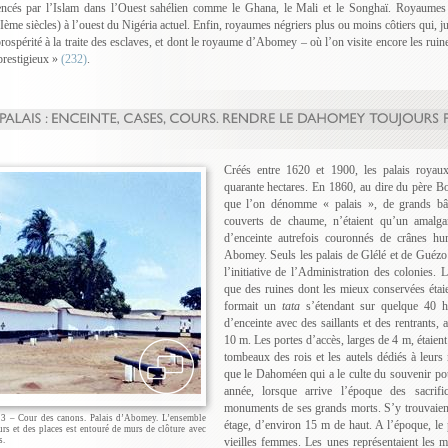
encés par l’Islam dans l’Ouest sahélien comme le Ghana, le Mali et le Songhaï. Royaume
ème siècles) à l’ouest du Nigéria actuel. Enfin, royaumes négriers plus ou moins côtiers qui, j
prospérité à la traite des esclaves, et dont le royaume d’Abomey – où l’on visite encore les ruine
prestigieux »
(232)
.
Créés entre 1620 et 1900, les palais roya
quarante hectares. En 1860, au dire du père B
que l’on dénomme « palais », de grands bâti
couverts de chaume, n’étaient qu’un amalg
d’enceinte autrefois couronnés de crânes hu
Abomey. Seuls les palais de Glélé et de Guézo é
l’initiative de l’Administration des colonies. 
que des ruines dont les mieux conservées étaie
formait un
tata
s’étendant sur quelque 40 h
d’enceinte avec des saillants et des rentrants, 
10 m. Les portes d’accès, larges de 4 m, étaient
tombeaux des rois et les autels dédiés à leurs 
que le Dahoméen qui a le culte du souvenir po
année, lorsque arrive l’époque des sacrif
monuments de ses grands morts. S’y trouvaient
23 – Cour des canons. Palais d’Abomey. L’ensemble
étage, d’environ 15 m de haut. A l’époque, le 
urs et des places est entouré de murs de clôture avec
s.
vieilles femmes. Les unes représentaient les m