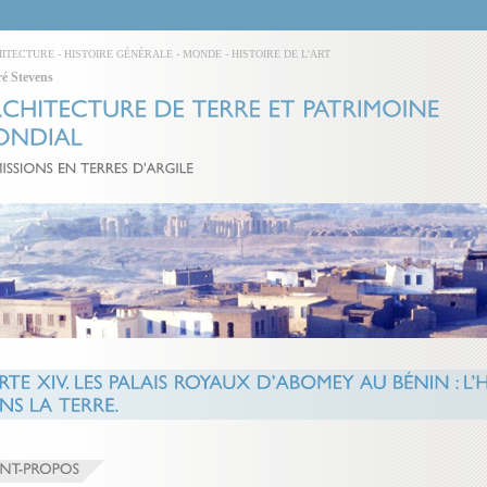
ITECTURE
-
HISTOIRE GÉNÉRALE
-
MONDE
-
HISTOIRE DE L'ART
é Stevens