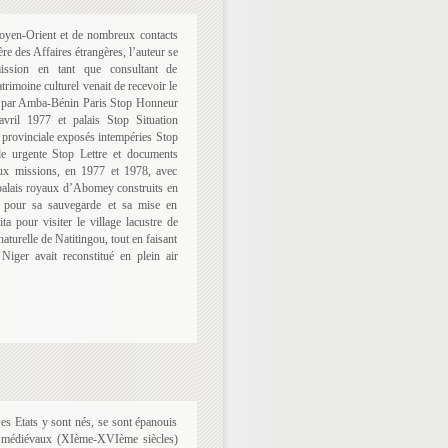
oyen-Orient et de nombreux contacts
ère des Affaires étrangères, l’auteur se
ission en tant que consultant de
trimoine culturel venait de recevoir le
co par Amba-Bénin Paris Stop Honneur
ril 1977 et palais Stop Situation
e provinciale exposés intempéries Stop
de urgente Stop Lettre et documents
deux missions, en 1977 et 1978, avec
s palais royaux d’Abomey construits en
 pour sa sauvegarde et sa mise en
ta pour visiter le village lacustre de
aturelle de Natitingou, tout en faisant
ger avait reconstitué en plein air
Des Etats y sont nés, se sont épanouis
is médiévaux (XIème-XVIème siècles)