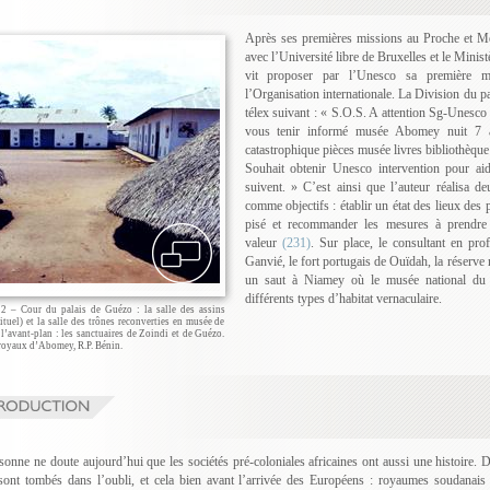
Après ses premières missions au Proche et M
avec l’Université libre de Bruxelles et le Minist
vit proposer par l’Unesco sa première m
l’Organisation internationale. La Division du pa
télex suivant : « S.O.S. A attention Sg-Unes
vous tenir informé musée Abomey nuit 7 av
catastrophique pièces musée livres bibliothèqu
Souhait obtenir Unesco intervention pour ai
suivent. » C’est ainsi que l’auteur réalisa 
comme objectifs : établir un état des lieux de
pisé et recommander les mesures à prendre
valeur
(231)
. Sur place, le consultant en profi
Ganvié, le fort portugais de Ouïdah, la réserve n
un saut à Niamey où le musée national du Ni
différents types d’habitat vernaculaire.
22 – Cour du palais de Guézo : la salle des assins
rituel) et la salle des trônes reconverties en musée de
 l’avant-plan : les sanctuaires de Zoindi et de Guézo.
 royaux d’Abomey, R.P. Bénin.
sonne ne doute aujourd’hui que les sociétés pré-coloniales africaines ont aussi une histoire. 
sont tombés dans l’oubli, et cela bien avant l’arrivée des Européens : royaumes soudana