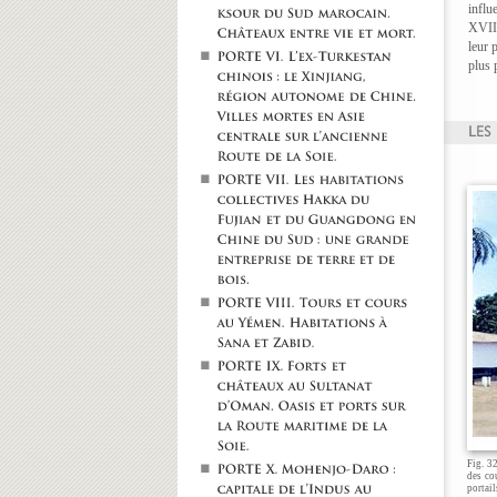
influ
XVIII
leur 
plus 
Fig. 3
des co
portail