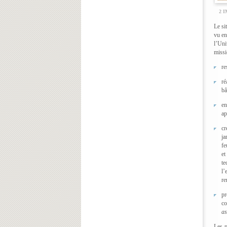
2 
Le si
vu en
l’Uni
missi
re
ré
bâ
en
ap
cr
ja
fe
et
te
l’
re
pr
co
as
Les p