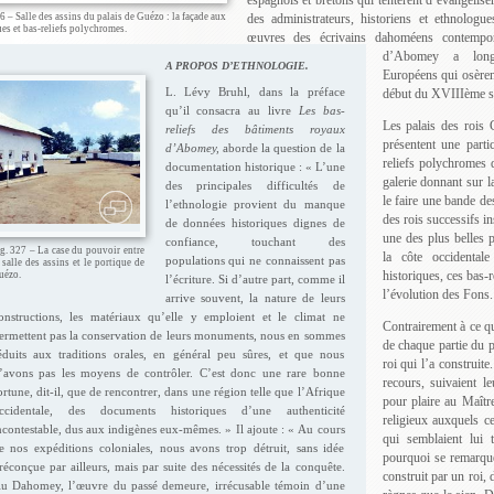
6 – Salle des assins du palais de Guézo : la façade aux
des administrateurs, historiens et ethnologue
es et bas-reliefs polychromes.
œuvres des écrivains dahoméens contempor
d’Abomey a longt
A PROPOS D’ETHNOLOGIE.
Européens qui osèrent
L. Lévy Bruhl, dans la préface
début du XVIIIème si
qu’il consacra au livre
Les bas-
Les palais des rois 
reliefs des bâtiments royaux
présentent une parti
d’Abomey,
aborde la question de la
reliefs polychromes q
documentation historique : « L’une
galerie donnant sur 
des principales difficultés de
le faire une bande d
l’ethnologie provient du manque
des rois successifs in
de données historiques dignes de
une des plus belles p
confiance, touchant des
g. 327 – La case du pouvoir entre
la côte occidental
populations qui ne connaissent pas
 salle des assins et le portique de
historiques, ces bas-r
uézo.
l’écriture. Si d’autre part, comme il
l’évolution des Fons.
arrive souvent, la nature de leurs
onstructions, les matériaux qu’elle y emploient et le climat ne
Contrairement à ce qu
ermettent pas la conservation de leurs monuments, nous en sommes
de chaque partie du pa
éduits aux traditions orales, en général peu sûres, et que nous
roi qui l’a construite
’avons pas les moyens de contrôler. C’est donc une rare bonne
recours, suivaient l
ortune, dit-il, que de rencontrer, dans une région telle que l’Afrique
pour plaire au Maître
ccidentale, des documents historiques d’une authenticité
religieux auxquels ce
ncontestable, dus aux indigènes eux-mêmes. » Il ajoute : « Au cours
qui semblaient lui t
e nos expéditions coloniales, nous avons trop détruit, sans idée
pourquoi se remarquen
réconçue par ailleurs, mais par suite des nécessités de la conquête.
construit par un roi, 
u Dahomey, l’œuvre du passé demeure, irrécusable témoin d’une