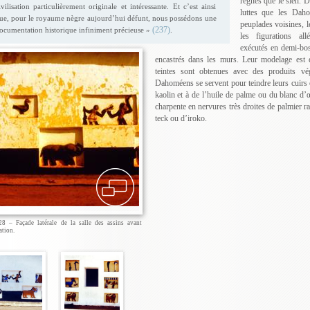
règnes que le sien. D
ivilisation particulièrement originale et intéressante. Et c’est ainsi
luttes que les Daho
ue, pour le royaume nègre aujourd’hui défunt, nous possédons une
peuplades voisines, l
(237)
ocumentation historique infiniment précieuse »
.
les figurations al
exécutés en demi-bos
encastrés dans les murs. Leur modelage est e
teintes sont obtenues avec des produits v
Dahoméens se servent pour teindre leurs cuirs
kaolin et à de l’huile de palme ou du blanc d’
charpente en nervures très droites de palmier 
teck ou d’iroko.
28 – Façade latérale de la salle des assins avant
ation.