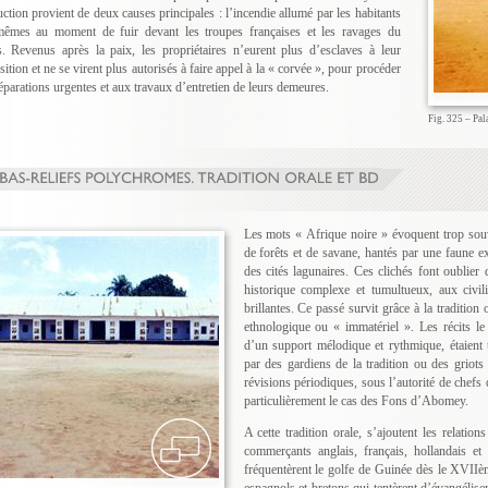
uction provient de deux causes principales : l’incendie allumé par les habitants
êmes au moment de fuir devant les troupes françaises et les ravages du
. Revenus après la paix, les propriétaires n’eurent plus d’esclaves à leur
sition et ne se virent plus autorisés à faire appel à la « corvée », pour procéder
éparations urgentes et aux travaux d’entretien de leurs demeures.
Fig. 325 – Pal
Les mots « Afrique noire » évoquent trop so
de forêts et de savane, hantés par une faune ex
des cités lagunaires. Ces clichés font oublier
historique complexe et tumultueux, aux civili
brillantes. Ce passé survit grâce à la tradition
ethnologique ou « immatériel ». Les récits le 
d’un support mélodique et rythmique, étaient 
par des gardiens de la tradition ou des griots p
révisions périodiques, sous l’autorité de chefs
particulièrement le cas des Fons d’Abomey.
A cette tradition orale, s’ajoutent les relati
commerçants anglais, français, hollandais et 
fréquentèrent le golfe de Guinée dès le XVIIèm
espagnols et bretons qui tentèrent d’évangéliser