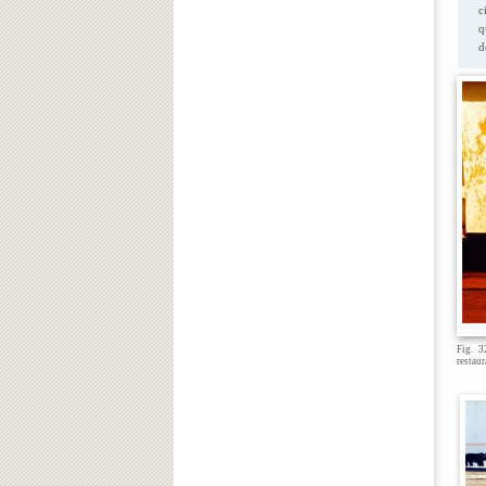
c
q
d
Fig. 3
restaur