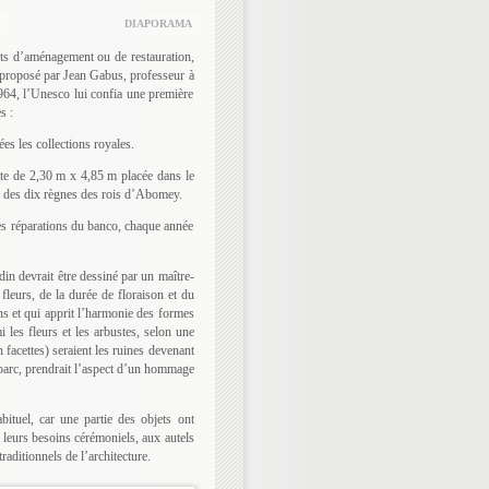
DIAPORAMA
jets d’aménagement ou de restauration,
, proposé par Jean Gabus, professeur à
964, l’Unesco lui confia une première
s :
es les collections royales.
ette de 2,30 m x 4,85 m placée dans le
re des dix règnes des rois d’Abomey.
des réparations du banco, chaque année
rdin devrait être dessiné par un maître-
fleurs, de la durée de floraison et du
s et qui apprit l’harmonie des formes
 les fleurs et les arbustes, selon une
n facettes) seraient les ruines devenant
u parc, prendrait l’aspect d’un hommage
bituel, car une partie des objets ont
 leurs besoins cérémoniels, aux autels
aditionnels de l’architecture.