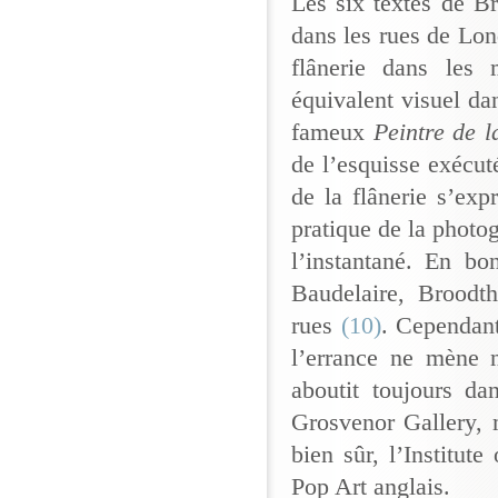
Les six textes de Br
dans les rues de Lon
flânerie dans les
équivalent visuel dan
fameux
Peintre de 
de l’esquisse exécut
de la flânerie s’ex
pratique de la photog
l’instantané. En bo
Baudelaire, Broodth
rues
(10)
. Cependant
l’errance ne mène n
aboutit toujours da
Grosvenor Gallery, m
bien sûr, l’Institut
Pop Art anglais.