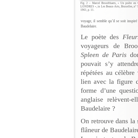
Fig. 2 – Marcel Broodthaers, « Un poète e
LONDRES », in Les Beaux-Arts, Bruxelles, n° 
1961, p. 11.
voyage, il semble qu’il se soit inspir
Baudelaire.
Le poète des
Fleu
voyageurs de Brood
Spleen de Paris
don
pouvait s’y attendr
répétées au célèbre
lien avec la figure 
forme d’une questio
anglaise relèvent-e
Baudelaire ?
On retrouve dans la 
flâneur de Baudelair