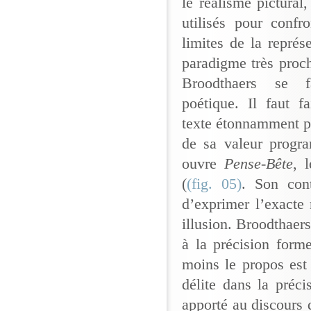
le réalisme pictural
utilisés pour confr
limites de la représ
paradigme très proc
Broodthaers se f
poétique. Il faut f
texte étonnamment 
de sa valeur progra
ouvre
Pense-Bête
, 
(
(fig. 05)
. Son cont
d’exprimer l’exacte
illusion. Broodthaers
à la précision forme
moins le propos est 
délite dans la préc
apporté au discours