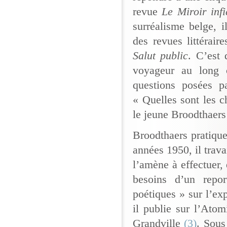
revue
Le Miroir infi
surréalisme belge, i
des revues littérair
Salut public
. C’est 
voyageur au long c
questions posées 
« Quelles sont les c
le jeune Broodthaers
Broodthaers pratique
années 1950, il trav
l’amène à effectuer,
besoins d’un repo
poétiques » sur l’ex
il publie sur l’Ato
Grandville
(3)
. Sous