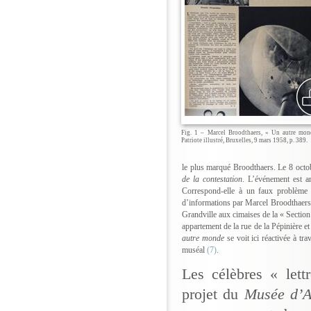
Fig. 1 – Marcel Broodthaers, « Un autre mon
Patriote illustré, Bruxelles, 9 mars 1958, p. 389.
le plus marqué Broodthaers. Le 8 octo
de la contestation
. L’événement est a
Correspond-elle à un faux problème 
d’informations par Marcel Broodthaers »
Grandville aux cimaises de la « Sectio
appartement de la rue de la Pépinière e
autre monde
se voit ici réactivée à tr
muséal
(7)
.
Les célèbres « let
projet du
Musée d’A