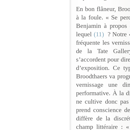
En bon flâneur, Bro
à la foule. « Se pe
Benjamin à propos d
lequel
(11)
? Notre « 
fréquente les vernis
de la Tate Galler
s’accordent pour dir
d’exposition. Ce ty
Broodthaers va progr
vernissage une di
performative. À la d
ne cultive donc pas
prend conscience de 
diffère de la discr
champ littéraire : «