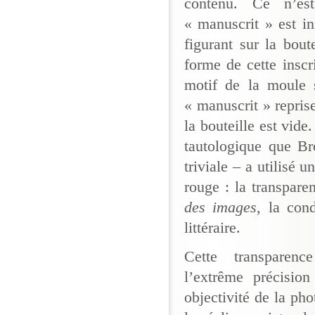
contenu. Ce n’es
« manuscrit » est ins
figurant sur la bout
forme de cette inscr
motif de la moule 
« manuscrit » repris
la bouteille est vide
tautologique que Br
triviale – a utilisé 
rouge : la transpar
des images
, la con
littéraire.
Cette transparenc
l’extrême précision
objectivité de la ph