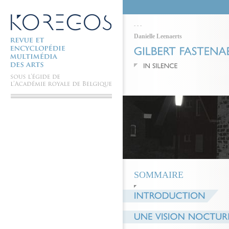
-
-
-
Danielle Leenaerts
SOMMAIRE