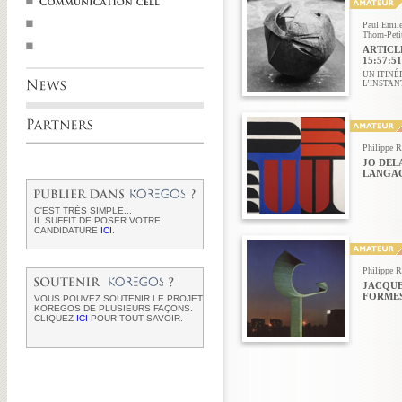
Paul Emile
Thorn-Peti
ARTICLE
15:57:51
UN ITINÉ
L’INSTANT
Philippe R
JO DEL
LANGA
C'EST TRÈS SIMPLE...
IL SUFFIT DE POSER VOTRE
CANDIDATURE
ICI
.
Philippe R
JACQUE
FORMES
VOUS POUVEZ SOUTENIR LE PROJET
KOREGOS DE PLUSIEURS FAÇONS.
CLIQUEZ
ICI
POUR TOUT SAVOIR.