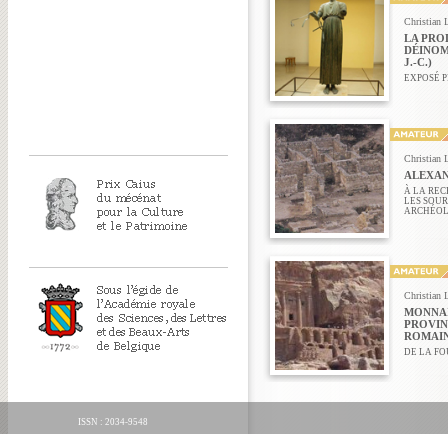
Christian 
LA PRO
DÉINOMÉ
J.-C.)
EXPOSÉ P
Christian 
ALEXAN
À LA REC
LES SOU
ARCHÉOL
Christian 
MONNAI
PROVIN
ROMAI
DE LA FO
ISSN : 2034-9548
ORGANICA FECIT