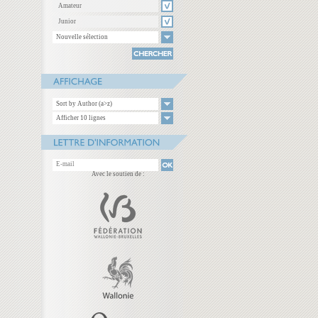
Amateur
Junior
Nouvelle sélection
Sort by Author (a>z)
Afficher 10 lignes
Avec le soutien de :