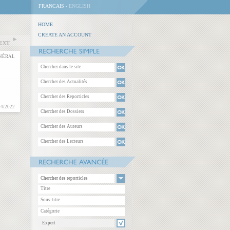
FRANCAIS -
ENGLISH
HOME
CREATE AN ACCOUNT
NEXT
ÉNÉRAL
04/2022
Chercher des reporticles
Expert