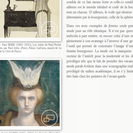
semble de ce fait moins forte et celle-ci sembl
ailleurs est le monde idéalisé et codé de la bou
tout un chacun. D’ailleurs, le voile qui obstrue
déterminée par la bourgeoisie, celle de la sphère
Dans ces trois exemples de
femme seule
pein
mode joue un rôle identique. Il n’est pas ques
individu à part entière, ni encore celui d’une 
pleinement à son avantage à l’inverse d’une gra
 – Paul IRIBE (1883–1935), Les robes de Paul Poiret
l’outil qui permet de construire l’image d’un
es par Paul Iribe. (Paris, Palais Galliera, musée de la
femme bourgeoise. La mode est le marqueur d’u
 la Ville de Paris).
vecteur de l’intérêt pour la modernité et les 
privilèges tels que le fait de prendre des vacan
mode paraît évident dans une iconographie réali
privilégié du milieu académique, il ne s’y lim
être faite chez les peintres de l’avant-garde.