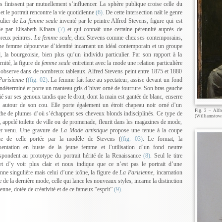
s finissent par mutuellement s’influencer. La sphère publique croise celle du
et le portrait rencontre la vie quotidienne
(6)
. De cette intersection naît le genre
culier de
La femme seule
inventé par le peintre Alfred Stevens, figure qui est
ie par Elisabeth Kihara
(7)
et qui connaît une certaine pérennité auprès de
eux peintres.
La femme seule
, chez Stevens comme chez ses contemporains,
ne femme dépourvue d’identité incarnant un idéal contemporain et un groupe
l, la bourgeoisie, bien plus qu’un individu particulier. Par son rapport à la
nité, la figure de
femme seule
entretient avec la mode une relation particulière
’observe dans de nombreux tableaux. Alfred Stevens peint entre 1875 et 1880
Parisienne
(
(fig. 02)
. La femme fait face au spectateur, assise devant un fond
indéterminé et porte un manteau gris d’hiver orné de fourrure. Son bras gauche
lié sur ses genoux tandis que le droit, dont la main est gantée de blanc, enserre
l autour de son cou. Elle porte également un étroit chapeau noir orné d’un
Fig. 2 – Alf
he de plumes d’où s’échappent ses cheveux blonds indisciplinés. Ce type de
(Williamstown,
, appelé toilette de ville ou de promenade, fleurit dans les magazines de mode,
ver venu. Une gravure de
La Mode artistique
propose une tenue à la coupe
he de celle portée par la modèle de Stevens (
(fig. 03)
. Le format, la
sentation en buste de la jeune femme et l’utilisation d’un fond neutre
spondent au prototype du portrait hérité de la Renaissance
(8)
. Seul le titre
t d’y voir plus clair et nous indique que ce n’est pas le portrait d’une
nne singulière mais celui d’une icône, la figure de
La Parisienne
, incarnation
e de la dernière mode, celle qui lance les nouveaux styles, incarne la distinction
ienne, dotée de créativité et de ce fameux “esprit”
(9)
.