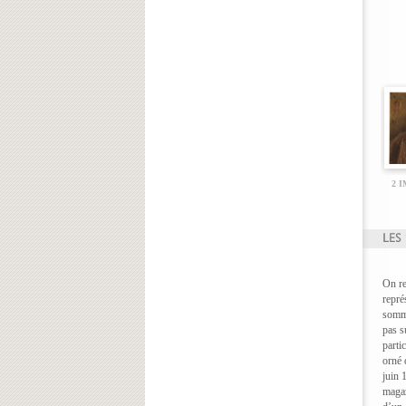
2 
On re
repré
somme
pas s
parti
orné 
juin 
magaz