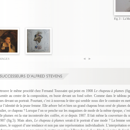
Fig. 3 – La Mod
IMAGES
trouve le même procédé chez Fernand Toussaint qui peint en 1908
Le chapeau à plumes
(fig
sentée au centre de la composition, en buste devant un fond sobre. Comme dans le tableau pr
s devant un portrait. Pourtant, c’est à nouveau le titre qui semble nous dire le contraire en met
ur l’identité de la jeune femme. Elle arbore bel et bien un grand chapeau brun orné de plumes de
culier, ce chapeau ? Lorsque l’on se penche sur les magazines de mode de la même époque, c’est
de plumes est la star incontestée des coiffes, et ce depuis 1907. Il fait même la couverture du 
1907 (fig.5). Mais alors,
Le chapeau à plumes
serait-il le portrait d’une mode ? La femme s
ines, le support d’une tendance et non pas une représentation individualisée. L’interprétation est 