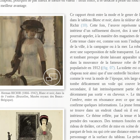
chapeau, pourquoi ne pas mieux le mettre en valeur ? Brun foncé, il se détache à peine du fond s
 meilleur avantage.
Ce rapport étroit entre la mode et le genre de
dans le tableau
Blanc et noir, dans la tiédeur d
Richir
(10)
. Cette fois, l’œuvre représent
intérieur d’un raffinement discret, dos à une 
pourrait appeler, à la manière des magazines de 
Cette tenue claire est, comme son nom l’indiqu
de la ville, à la campagne ou à la mer. La rob
avec une superposition de tulle transparent. La 
et tombant presque droite laissant apparaître u
dans la mouvance de la fameuse robe de P
popularisée en 1912 (
(fig. 07)
. La toilette est
chapeau noir ainsi que d’une ombrelle bicolore 
comme le veut la mode de l’époque, très large 
tombe délicatement un voile qui couvre l
secondaire, il fait intrinsèquement partie
 – Herman RICHIR (1866–1942), Blanc et noir, dans la
décemment pas sortir « en cheveux ». Le tit
r de l’ombre. (Bruxelles, Musées royaux des Beaux–
l’ombre
, entre en résonance avec ce que n
 Belgique).
confirme quelques informations. La jeune femm
se trouve dans un endroit chaud où il est a
intérieure. Ce thème reflète, par la tenue et 
prendre des vacances. Des tentures foncées e
rideau de théâtre, cet effet de mise en scène de 
parquet de bois nu qui crée une distance entre m
personnage et la surface du tableau. La prés