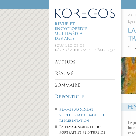
ART 
Lyse
Le po
bourg
et se