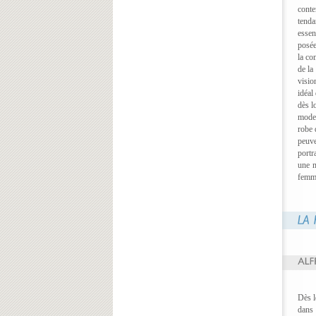
conte
tenda
essen
posée
la co
de la
visio
idéal
dès l
mode 
robe 
peuve
portr
une m
femme
Dès l
dans 