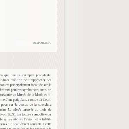
DIAPORAMA
gmatique que les exemples précédents,
tylisés que l’on peut rapprocher des
on est principalement focalisée sur le
hère aux peintres symbolistes, mais on
résentée au Musée de la Mode et du
me d’un petit plateau rond soit fleuri,
n pose sur le dessus de la chevelure
gazine
La Mode illustrée
du mois de
ol (fig.9). La lecture symboliste du
be qui symbolise l’amour et la fidélité
ornés d’oiseau étaient courants à cette
tant également les codes propres à la