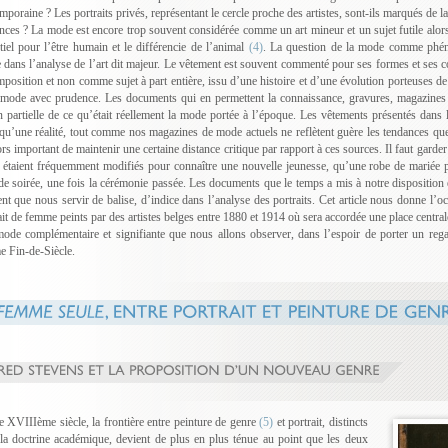
mporaine ? Les portraits privés, représentant le cercle proche des artistes, sont-ils marqués de 
nces ? La mode est encore trop souvent considérée comme un art mineur et un sujet futile alors q
tiel pour l’être humain et le différencie de l’animal
(4)
. La question de la mode comme phéno
 dans l’analyse de l’art dit majeur. Le vêtement est souvent commenté pour ses formes et ses 
mposition et non comme sujet à part entière, issu d’une histoire et d’une évolution porteuses de se
 mode avec prudence. Les documents qui en permettent la connaissance, gravures, magazines
n partielle de ce qu’était réellement la mode portée à l’époque. Les vêtements présentés dans 
 qu’une réalité, tout comme nos magazines de mode actuels ne reflètent guère les tendances que 
ors important de maintenir une certaine distance critique par rapport à ces sources. Il faut garder
étaient fréquemment modifiés pour connaître une nouvelle jeunesse, qu’une robe de mariée pou
de soirée, une fois la cérémonie passée. Les documents que le temps a mis à notre disposition e
nt que nous servir de balise, d’indice dans l’analyse des portraits. Cet article nous donne l’
ait de femme peints par des artistes belges entre 1880 et 1914 où sera accordée une place central
ode complémentaire et signifiante que nous allons observer, dans l’espoir de porter un rega
 Fin-de-Siècle.
e XVIIIème siècle, la frontière entre peinture de genre
(5)
et portrait, distincts
la doctrine académique, devient de plus en plus ténue au point que les deux