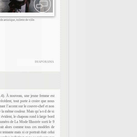
e artistique, toilette de ville.
DIAPORAMA
.4). À nouveau, une jeune femme est
écédent, tout porte à croire que nous
tant l’accent sur le couvre-chef et non
 la même couleur. Mais qu’a-t-il de si
 évident, le chapeau rond à large bord
numéro de La Mode Illustrée sorti le 9
erait alors comme tous ces modèles de
tentante mais si ce portrait était celui