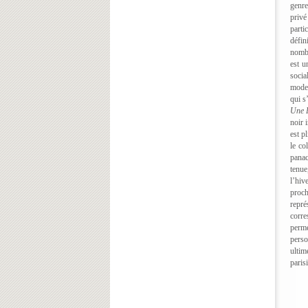
genre
privé 
parti
défin
nombr
est u
socia
moder
qui s
Une 
noir 
est p
le co
panac
tenue
l’hi
proc
repré
corre
perme
perso
ultim
paris