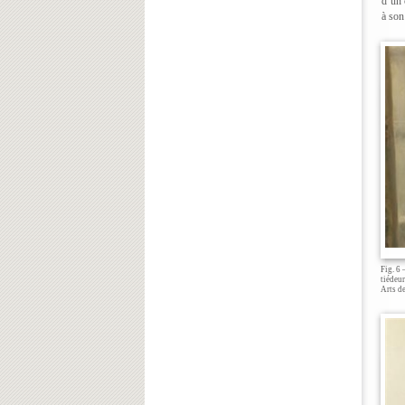
d’un 
à son
Fig. 6
tiédeu
Arts de