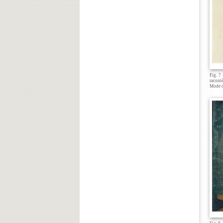
Fig. 7
raconté
Mode de