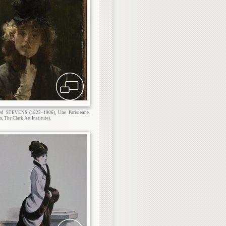
red STEVENS (1823–1906), Une Parisienne.
 The Clark Art Institute).