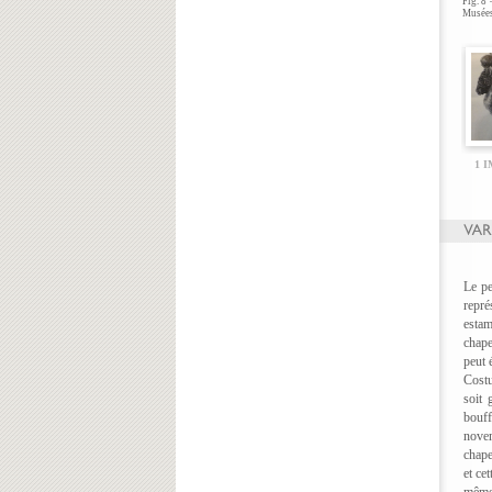
Fig. 8
Musées
1 
Le pe
repré
estam
chape
peut 
Cost
soit 
bouf
novem
chape
et ce
même 