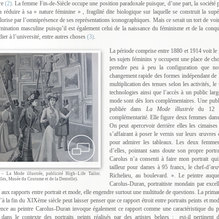
re
(2)
. La femme Fin-de-Siècle occupe une position paradoxale puisque, d’une part, la société pa
la réduire à sa « nature féminine » , fragilité dite biologique sur laquelle se construit la sup
lorise par l’omniprésence de ses représentations iconographiques. Mais ce serait un tort de vo
mination masculine puisqu’il est également celui de la naissance du féminisme et de la conqu
dier à l’université, entre autres choses
(3)
.
La période comprise entre 1880 et 1914 voit le 
les sujets féminins y occupent une place de ch
prendre peu à peu la configuration que no
changement rapide des formes indépendant de la 
multiplication des tenues selon les activités, l
technologies ainsi que l’accès à un public large
mode sont dès lors complémentaires. Une public
publiée dans
La Mode illustrée
du 12 m
complémentarité. Elle figure deux femmes dans
On peut apercevoir derrière elles les cimaises
s’affairant à poser le vernis sur leurs œuvres 
pour admirer les tableaux. Les deux femmes 
d’elles, pointant sans doute son propre portr
Carolus n’a consenti à faire mon portrait qu
tailleur pour dames à 95 francs, le chef-d’œ
 – La Mode illustrée, publicité High–Life Tailor.
Richelieu, au boulevard. ». Le peintre auquel
les, Musée du Costume et de la Dentelle).
Carolus-Duran, portraitiste mondain par excell
 aux rapports entre portrait et mode, elle engendre surtout une multitude de questions. La prima
’à la fin du XIXème siècle peut laisser penser que ce rapport étroit entre portraits peints et mo
ence au peintre Carolus-Duran invoque également ce rapport comme une caractéristique du p
 dans le contexte des portraits peints réalisés par des artistes belges : est-il pertinent