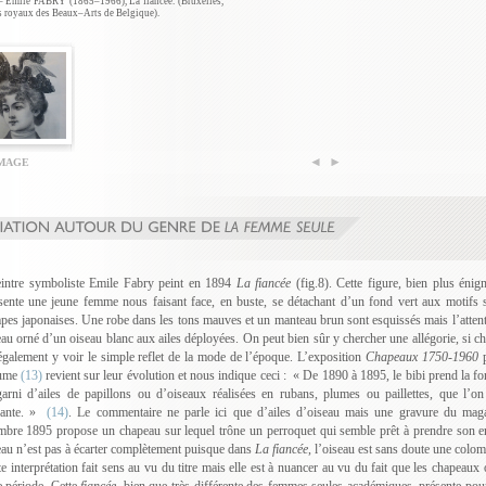
 – Emile FABRY (1865–1966), La fiancée. (Bruxelles,
 royaux des Beaux–Arts de Belgique).
IMAGE
intre symboliste Emile Fabry peint en 1894
La fiancée
(fig.8). Cette figure, bien plus éni
sente une jeune femme nous faisant face, en buste, se détachant d’un fond vert aux motifs s
pes japonaises. Une robe dans les tons mauves et un manteau brun sont esquissés mais l’attenti
au orné d’un oiseau blanc aux ailes déployées. On peut bien sûr y chercher une allégorie, si c
également y voir le simple reflet de la mode de l’époque. L’exposition
Chapeaux 1750-1960
p
ume
(13)
revient sur leur évolution et nous indique ceci : « De 1890 à 1895, le bibi prend la for
garni d’ailes de papillons ou d’oiseaux réalisées en rubans, plumes ou paillettes, que l’o
fante. »
(14)
. Le commentaire ne parle ici que d’ailes d’oiseau mais une gravure du ma
bre 1895 propose un chapeau sur lequel trône un perroquet qui semble prêt à prendre son env
au n’est pas à écarter complètement puisque dans
La fiancée
, l’oiseau est sans doute une colom
tte interprétation fait sens au vu du titre mais elle est à nuancer au vu du fait que les chapeaux 
période. Cette
fiancée
, bien que très différente des femmes seules académiques, présente pour