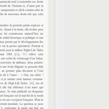
triarcale tend à restreindre ses droits
ériorité de l’homme et, d’autre part la
ir uniquement ce siècle comme celui de
ête de nouveaux droits tels que celui
nombre de portraits peints exploser et
oix. Quant à la mode, elle évolue pour
us lui connaissons aujourd’hui, un
réalité historique et politique et une
e tout permis par le développement des
 via la presse spécialisée. Portrait et
ité pour le tailleur Hight-Life Tailor
ai 1901 (
(fig. 01)
relève cette
 une scène de vernissage d’un Salon.
 couvertes de tableaux, deux peintres
et une foule élégante se pressant déjà
au premier plan discutent et l’une
ait dit à l’autre : « Oui, ma chère !
i si je mettais mon fameux costume-
uvre de
High-Life Tailor
, 112, rue de
 elle fait référence n’est autre que
ence. Si cette publicité est éloquente
uté française sur le marché de la mode
de est une exception française. Mais la
ortrait mondain. La question se pose
 d’y confronter la mode qui leur est