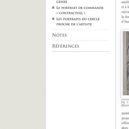
austè
et à 
surva
la do
d’étu
Fig. 1
(Bruxel
quant
jusqu
référ
alors