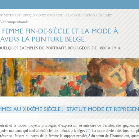
DU VÊTEMENT
-
EPOQUE CONTEMPORAINE
-
BELGIQUE
-
HISTOIRE DE L'ART
 Vancampenhoudt
rtrait et la mode, moyens privilégiés d’expression ostentatoire de l’aristocratie, gagnent a
eoise montante qui tend à bénéficier des mêmes privilèges
(1)
. La mode devient dès lors non p
 féminise, faisant du corps de la femme le support privilégié du statut de l’homme qui, quan