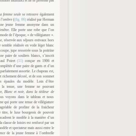
ombre indistinct et ne se présente pas
la femme seule
se retrouve également
e l’ombre
(
(fig. 06)
réalisé par Herman
e une jeune femme anonyme dans un
fenêtre. Elle porte une robe que l’on
mode de l’époque, « de villégiature ».
e, réservée aux séjours estivaux hors
e semble réalisée en voile léger blanc
coupe, jupe resserrée sous la poitrine
ne paire de souliers blancs, s’inscrit
aul Poiret
(11)
conçue en 1906 et
 complétée d’une paire de gants et d’un
parfaitement assortie. Le chapeau est,
et richement décoré, et de son sommet
es épaules du modèle. Loin d’être
 de la tenue, une femme ne pouvant
re,
Blanc et noir, dans la tiédeur de
ous voyons dans le tableau et nous
e qui porte une tenue de villégiature
gréable de profiter de la fraicheur
le titre, le luxe bourgeois de pouvoir
ncadrent le modèle à la manière d’un
la classe de loisirs est renforcé par un
odèle et spectateur mais aussi entre le
ence de la jeune femme à l’ombrelle