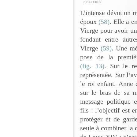
2 PICTURES
L’intense dévotion m
époux
(58)
. Elle a e
Vierge pour avoir un
fondant entre autr
Vierge
(59)
. Une mé
pose de la premièr
(fig. 13)
. Sur le re
représentée. Sur l’av
le roi enfant. Anne
sur le bras de sa m
message politique e
fils : l’objectif est 
protéger et de gard
seule à combiner la 
de Louis XIV : c’est 