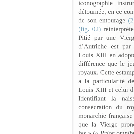
iconographie instr
détournée, en ce co
de son entourage
(2
(fig. 02)
réinterprèt
Pitié par une Vier
d’Autriche est par
Louis XIII en adopt
différence que le j
royaux. Cette estamp
a la particularité
Louis XIII et celui 
Identifiant la n
consécration du ro
monarchie française
que la Vierge prono
lys » («
Prior omnib