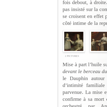
fois debout, à droit
pas insisté sur la co
se croisent en effet 
côté intime de la rep
2 PICTURES
Mise à part l’huile 
devant le berceau d
le Dauphin autour
d’intimité familial
parvenue. La mise en
confirme à sa mort 
orchestré par Ann