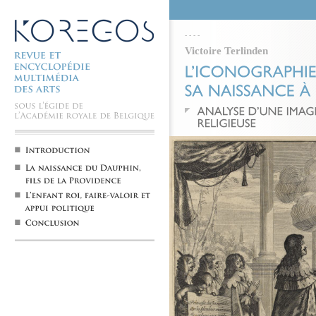
-
-
-
-
Victoire Terlinden