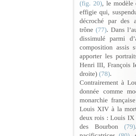
(fig. 20)
, le modèle 
effigie qui, suspend
décroché par des 
trône
(77)
. Dans l’a
dissimulé parmi d’
composition assis 
apporter les portrai
Henri III, François 
droite)
(78)
.
Contrairement à Lou
donnée comme modèl
monarchie français
Louis XIV à la mort
deux rois : Louis IX 
des Bourbon
(79)
pacificatrices
(80)
, 