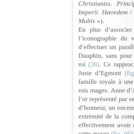
Christianiss. Princ
Imperii. Hæredem
/
Multis
»).
En plus d’associe
l’iconographie du 
d’effectuer un paral
Dauphin, sans pour 
roi
(28)
. Ce rapproc
Juste d’Egmont
(fi
famille royale à une
rois mages. Anne d’A
l’or représenté par 
d’honneur, un encen
extrémité de la compo
effectivement avoir 
cette œuvre
(fig. 05)