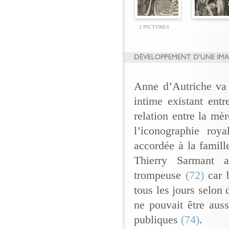
2 PICTURES
Anne d’Autriche va 
intime existant entr
relation entre la mè
l’iconographie roya
accordée à la famill
Thierry Sarmant a
trompeuse
(72)
car b
tous les jours selon
ne pouvait être aus
publiques
(74)
.