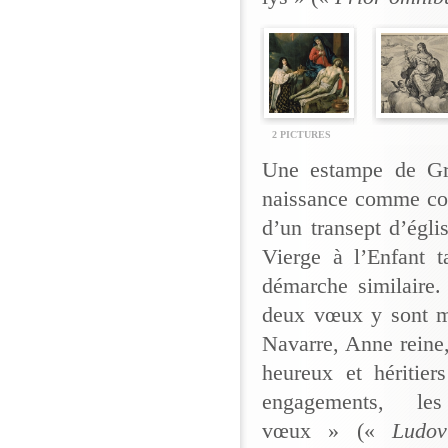
2 PICTURES
Une estampe de Gr
naissance comme co
d’un transept d’égli
Vierge à l’Enfant 
démarche similaire. 
deux vœux y sont m
Navarre, Anne reine
heureux et héritie
engagements, l
vœux » («
Ludov