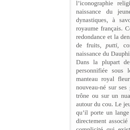
l’iconographie reli
naissance du jeun
dynastiques, à sav
royaume français. Ce
redondance et la den
de fruits,
putti
, co
naissance du Dauphin
Dans la plupart de
personnifiée sous 
manteau royal fleur
nouveau-né sur ses 
trône ou sur un nua
autour du cou. Le je
qu’il porte un lang
directement associé 
complicité qui exis