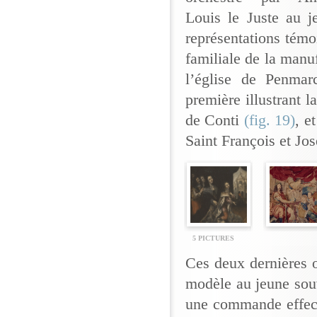
Louis le Juste au j
représentations témo
familiale de la manu
l’église de Penma
première illustrant 
de Conti
(fig. 19)
, e
Saint François et Jo
5 PICTURES
Ces deux dernières o
modèle au jeune souv
une commande effect