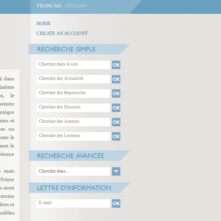
FRANCAIS -
ENGLISH
HOME
CREATE AN ACCOUNT
té dans
isième
ns, le
eintre
intègre
ains et
les ou
omme le
sent le
opéenne
» mais
Chercher dans...
Afrique
s aussi
anmoins
tres et
modèles