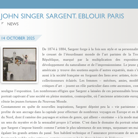
De 1874 à 1884, Sargent forge à la fois son style et sa personnali
le creuset de l’étourdissant monde de l’art parisien de la Tro
République, marqué par la multiplication des expositio
développement du naturalisme et de l’impressionnisme. Le jeune p
américain y trouve des soutiens auprès d’autres expatriés, mais s’
aussi à la société française en forgeant des liens avec artistes, écriv
collectionneurs éclairés. Les femmes – mécènes, amies, modè
critiques d’art – jouent un rôle particulier dans cette ascension, c
souligne l’exposition. Les nombreuses effigies que Sargent a laissées de ces personnalités bros
portrait captivant d’une société en pleine mutation, cosmopolite, où l’ancienne aristocratie eur
côtoie les jeunes fortunes du Nouveau Monde.
Constamment en quête de nouvelles inspirations, Sargent dépeint peu la « vie parisienne 
profite de son ancrage dans la capitale pour effectuer de nombreux voyages en Europe et en 
du Nord, dont il ramène des paysages et scènes de genre, qui allient « exotisme » à la mode mai
un sens du mystère et de la sensualité propre à l’artiste. C’est dans le domaine du portrait né
que Sargent s’impose bientôt comme l’artiste le plus talentueux de son temps, surpassant ses maî
égalant les grands artistes du passé. Son habileté technique et l’assurance provocante de ses 