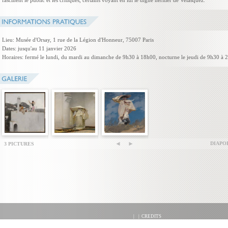
fascinent le public et les critiques, certains voyant en lui le digne héritier de Velásquez.
Lieu: Musée d'Orsay, 1 rue de la Légion d'Honneur, 75007 Paris
Dates: jusqu'au 11 janvier 2026
Horaires: fermé le lundi, du mardi au dimanche de 9h30 à 18h00, nocturne le jeudi de 9h30 à 
DIAPO
3 PICTURES
|
|
CREDITS