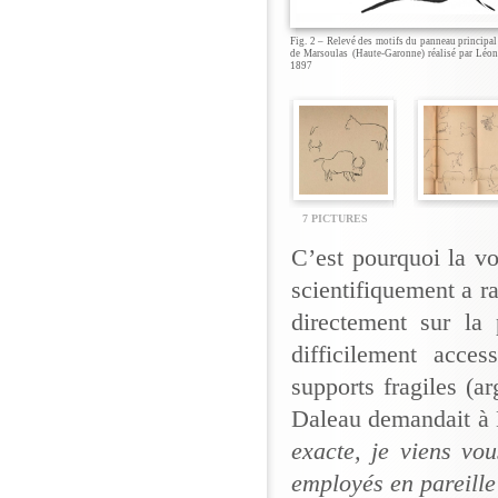
Fig. 2 – Relevé des motifs du panneau principal 
de Marsoulas (Haute-Garonne) réalisé par Léo
1897
7 PICTURES
C’est pourquoi la vol
scientifiquement a r
directement sur la 
difficilement acce
supports fragiles (
Daleau demandait à 
exacte, je viens vo
employés en pareille