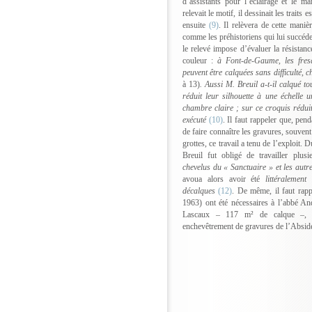
d’assistants pour l’éclairage et le m
relevait le motif, il dessinait les traits 
ensuite
(9)
. Il relèvera de cette manièr
comme les préhistoriens qui lui succéder
le relevé impose d’évaluer la résistanc
couleur :
à Font-de-Gaume, les fresq
peuvent être calquées sans difficulté, 
à 13)
. Aussi M. Breuil a-t-il calqué to
réduit leur silhouette à une échelle
chambre claire ; sur ce croquis réduit, 
exécuté
(10)
. Il faut rappeler que, pen
de faire connaître les gravures, souvent 
grottes, ce travail a tenu de l’exploit. 
Breuil fut obligé de travailler plu
chevelus du « Sanctuaire » et les autr
avoua alors avoir été
littéralemen
décalques
(12)
. De même, il faut rapp
1963) ont été nécessaires à l’abbé An
Lascaux – 117 m² de calque –, par
enchevêtrement de gravures de l’Absid