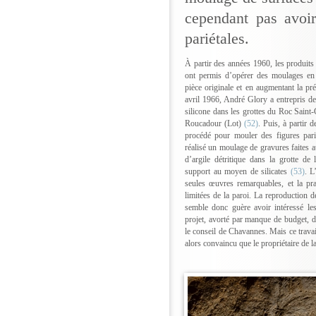
cependant pas avoir
pariétales.
À partir des années 1960, les produits 
ont permis d’opérer des moulages en 
pièce originale et en augmentant la pr
avril 1966, André Glory a entrepris 
silicone dans les grottes du Roc Saint
Roucadour (Lot)
(52)
. Puis, à partir 
procédé pour mouler des figures parié
réalisé un moulage de gravures faites a
d’argile détritique dans la grotte de
support au moyen de silicates
(53)
. L
seules œuvres remarquables, et la pr
limitées de la paroi. La reproduction de
semble donc guère avoir intéressé les 
projet, avorté par manque de budget, d
le conseil de Chavannes. Mais ce travai
alors convaincu que le propriétaire de la 