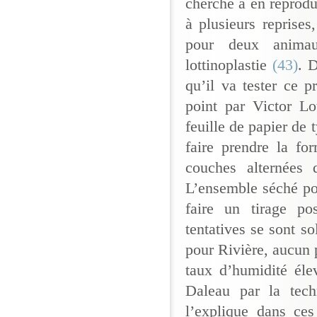
cherché à en reprodu
à plusieurs reprises
pour deux anima
lottinoplastie
(43)
. 
qu’il va tester ce p
point par Victor Lo
feuille de papier de 
faire prendre la fo
couches alternées 
L’ensemble séché pou
faire un tirage pos
tentatives se sont s
pour Rivière, aucun 
taux d’humidité éle
Daleau par la tec
l’explique dans ce