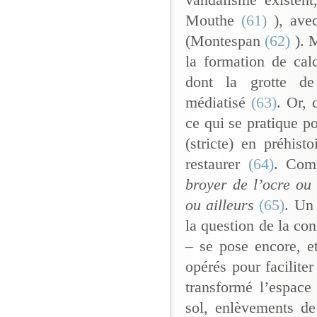
vandalisme existent
Mouthe
(61)
), avec
(Montespan
(62)
). M
la formation de calc
dont la grotte de
médiatisé
(63)
. Or, 
ce qui se pratique po
(stricte) en préhist
restaurer
(64)
. Com
broyer de l’ocre ou
ou ailleurs
(65)
. Un
la question de la co
– se pose encore, e
opérés pour faciliter
transformé l’espace
sol, enlèvements de