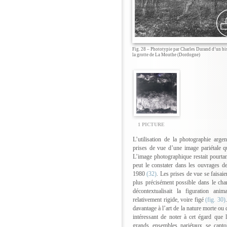
Fig. 28 – Phototypie par Charles Durand d’un bi
la grotte de La Mouthe (Dordogne)
1 PICTURE
L’utilisation de la photographie arge
prises de vue d’une image pariétale q
L’image photographique restait pourtan
peut le constater dans les ouvrages d
1980
(32)
. Les prises de vue se faisaien
plus précisément possible dans le cha
décontextualisait la figuration ani
relativement rigide, voire figé
(fig. 30)
davantage à l’art de la nature morte ou d
intéressant de noter à cet égard que 
grands ensembles pariétaux se canto