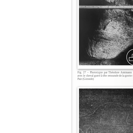
Fig. 27 – Phototypie par Théodore Amtmann
avec le cheval gravé à tête retournée de la grotte
Pair (Gironde)