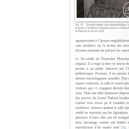
Fig. 42 – Enregistrement photogrammétrique e
la grotte d’Altamira (Cantabrie) pour le Deut
de Munich en février 1959
apparaissaient à l’époque magdalénienn
sans incidence sur la lecture des œu
devaient permettre de préciser les carac
Le fac-similé du Deutsches Museum
original. Il a exigé la mise en œuvre d
permis à un public intéressé par l’hi
préhistorique. Pourtant, il est permis
attentes muséologiques actuelles. Tout 
espace souterrain, la salle se trouve 
visiteurs qui s’y engagent doivent d
yeux. Mais une table lumineuse disposée 
des œuvres du Grand Plafond focalise 
comme nous avons pu le constater en
nombreux visiteurs quittent la salle san
similé ne reproduit que les figurations
plusieurs d’entre elles ont été tronqué
donc davantage comme une fenêtre s
reproduction d’un espace orné
(fig. 