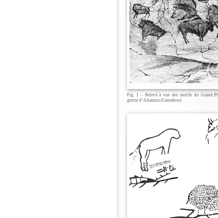
Fig. 1 – Relevé à vue des motifs du Grand Pl
grotte d’Altamira (Cantabrie)