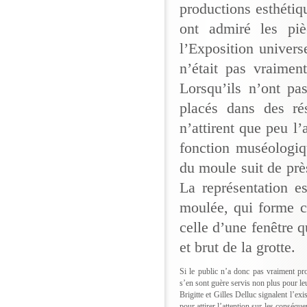
productions esthétiq
ont admiré les pi
l’Exposition univers
n’était pas vraimen
Lorsqu’ils n’ont pa
placés dans des ré
n’attirent que peu l’
fonction muséologiq
du moule suit de près
La représentation e
moulée, qui forme ca
celle d’une fenêtre q
et brut de la grotte.
Si le public n’a donc pas vraiment pro
s’en sont guère servis non plus pour le
Brigitte et Gilles Delluc signalent l’ex
pour attirer l’attention sur les conséque