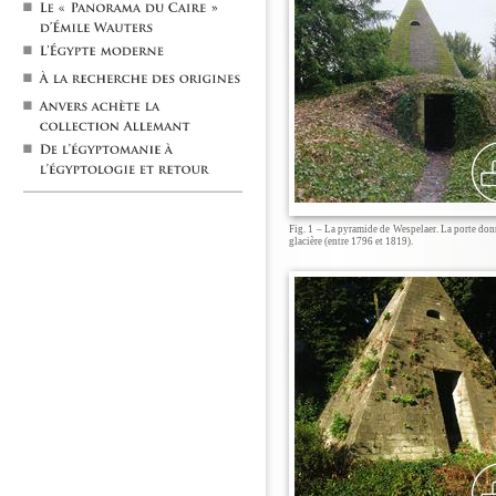
Fig. 1 – La pyramide de Wespelaer. La porte donn
glacière (entre 1796 et 1819).