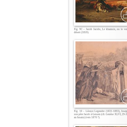
Fig. 9C – Jacob Jacobs, Le khamsin, ou le ve
désert (1859).
Fig. 10 – Léonce Legendre (1831-1893), Josep
son père Jacob à Gessen (cfr. Genèse XLVI, 29-3
au fusain) (vers 1870 ?).