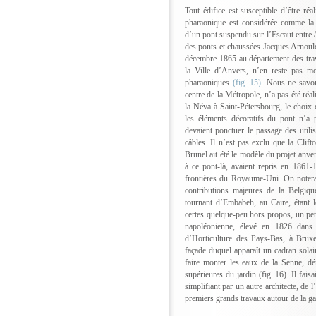
Tout édifice est susceptible d’être réal
pharaonique est considérée comme la p
d’un pont suspendu sur l’Escaut entre A
des ponts et chaussées Jacques Arnoul
décembre 1865 au département des trav
la Ville d’Anvers, n’en reste pas mo
pharaoniques
(fig. 15)
. Nous ne savon
centre de la Métropole, n’a pas été ré
la Néva à Saint-Pétersbourg, le choix 
les éléments décoratifs du pont n’a 
devaient ponctuer le passage des utili
câbles. Il n’est pas exclu que la Cl
Brunel ait été le modèle du projet anve
à ce pont-là, avaient repris en 1861-
frontières du Royaume-Uni. On notera
contributions majeures de la Belgique
tournant d’Embabeh, au Caire, étant 
certes quelque-peu hors propos, un peti
napoléonienne, élevé en 1826 dans 
d’Horticulture des Pays-Bas, à Brux
façade duquel apparaît un cadran solair
faire monter les eaux de la Senne, dé
supérieures du jardin (fig. 16). Il faisai
simplifiant par un autre architecte, de 
premiers grands travaux autour de la g