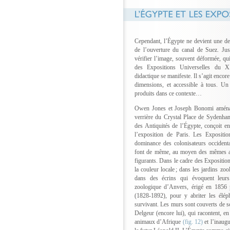
Cependant, l’Égypte ne devient une des
de l’ouverture du canal de Suez. Jus
vérifier l’image, souvent déformée, qui
des Expositions Universelles du XI
didactique se manifeste. Il s’agit encor
dimensions, et accessible à tous. Un
produits dans ce contexte…
Owen Jones et Joseph Bonomi amén
verrière du Crystal Place de Sydenham
des Antiquités de l’Égypte, conçoit 
l’exposition de Paris. Les Expositio
dominance des colonisateurs occident
font de même, au moyen des mêmes arch
figurants. Dans le cadre des Exposition
la couleur locale ; dans les jardins z
dans des écrins qui évoquent leurs
zoologique d’Anvers, érigé en 1856 p
(1828-1892), pour y abriter les éléph
survivant. Les murs sont couverts de s
Delgeur (encore lui), qui racontent, e
animaux d’Afrique
(fig. 12)
et l’inaugu