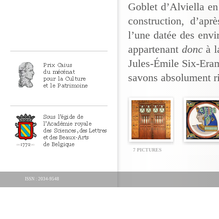
Goblet d’Alviella e
construction, d’apr
l’une datée des envi
appartenant
donc
à l
Jules-Émile Six-Era
savons absolument ri
7 PICTURES
ISSN : 2034-9548