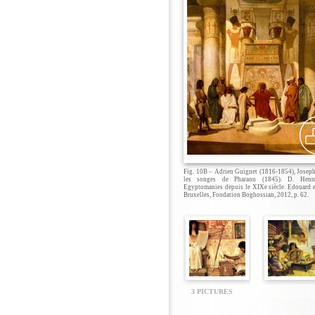
Fig. 10B – Adrien Guignet (1816-1854), Josep
les songes de Pharaon (1845). D. Henneb
Egyptomanies depuis le XIXe siècle. Edouard e
Bruxelles, Fondation Boghossian, 2012, p. 62.
3 PICTURES