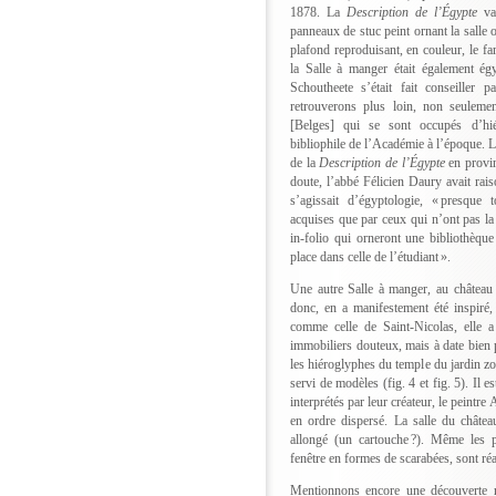
1878. La
Description de l’Égypte
va 
panneaux de stuc peint ornant la salle 
plafond reproduisant, en couleur, le 
la Salle à manger était également ég
Schoutheete s’était fait conseiller
retrouverons plus loin, non seulemen
[Belges] qui se sont occupés d’hiér
bibliophile de l’Académie à l’époque. Le
de la
Description de l’Égypte
en provin
doute, l’abbé Félicien Daury avait rais
s’agissait d’égyptologie, « presque 
acquises que par ceux qui n’ont pas la
in-folio qui orneront une bibliothèqu
place dans celle de l’étudiant ».
Une autre Salle à manger, au châtea
donc, en a manifestement été inspiré
comme celle de Saint-Nicolas, elle a 
immobiliers douteux, mais à date bien pl
les hiéroglyphes du temple du jardin zo
servi de modèles (fig. 4 et fig. 5). Il es
interprétés par leur créateur, le peintr
en ordre dispersé. La salle du chât
allongé (un cartouche ?). Même les p
fenêtre en formes de scarabées, sont réa
Mentionnons encore une découverte r