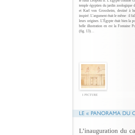
le futur Léopold II. L’Égypte comme civi
temple égyptien du jardin zoologique 
et Karl von Grossheim, destiné à héb
inspiré. L’argument était le même : il f
leurs origines. L’Égypte était bien la 
belle illustration en est la Fontaine
(fig. 13)…
1 PICTURE
L’inauguration du c