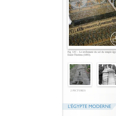
Fig. 12C – Le revêtement du sol du temple égy
Emile Thielens (1893).
2 PICTURES