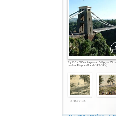
Fig. 15C – Clifton Suspension Bridge, sur l’Avo
Isambard Kingdom Brunel (1836-1864).
2 PICTURES