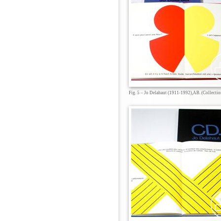
Fig. 5 – Jo Delahaut (1911-1992),AB. (Collection