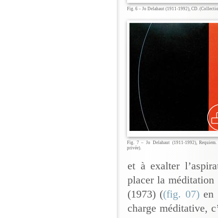
Fig. 6 – Jo Delahaut (1911-1992), CD. (Collectio
Fig. 7 – Jo Delahaut (1911-1992), Requiem. 
privée).
et à exalter l’aspir
placer la méditatio
(1973) (
(fig. 07)
en e
charge méditative, c