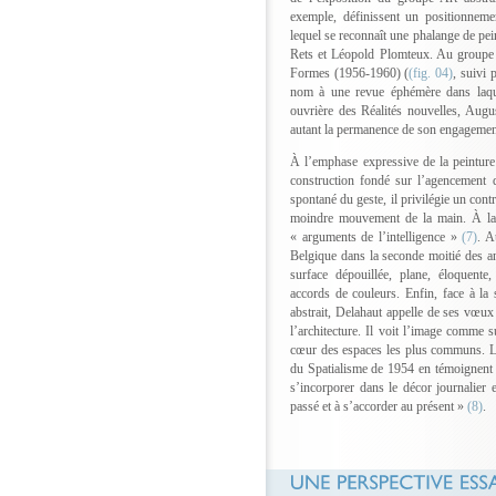
exemple, définissent un positionneme
lequel se reconnaît une phalange de pei
Rets et Léopold Plomteux. Au groupe 
Formes (1956-1960) (
(fig. 04)
, suivi
nom à une revue éphémère dans laqu
ouvrière des Réalités nouvelles, Augu
autant la permanence de son engagement
À l’emphase expressive de la peinture
construction fondé sur l’agencement 
spontané du geste, il privilégie un cont
moindre mouvement de la main. À la li
« arguments de l’intelligence »
(7)
. A
Belgique dans la seconde moitié des an
surface dépouillée, plane, éloquente
accords de couleurs. Enfin, face à la 
abstrait, Delahaut appelle de ses vœux 
l’architecture. Il voit l’image comme s
cœur des espaces les plus communs. L
du Spatialisme de 1954 en témoignent : 
s’incorporer dans le décor journalier 
passé et à s’accorder au présent »
(8)
.