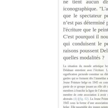
ne tient aucun di
iconographique. "L'ar
que le spectateur p
n’est pas déterminé p
l'écriture que le pein
C'est pourquoi il nou
qui conduisent le pe
raisons poussent Del
quelles modalités ?
La situation du monde artistique b
Delahaut entretient avec l’écriture.
signification picturale constitue un 
gardes qui se forment dès l’immédiat a
Jeune Peinture belge en 1945 en const
partie de ce groupe jouant un rôle clé 
membres à franchir la ligne de l’abstrac
membre de cette association à avoir 
abstraits
(4)
(
(fig. 02)
. La Jeune Peintu
1945 sous la forme d’une association
belge
. Elle rassemble des jeunes peintr