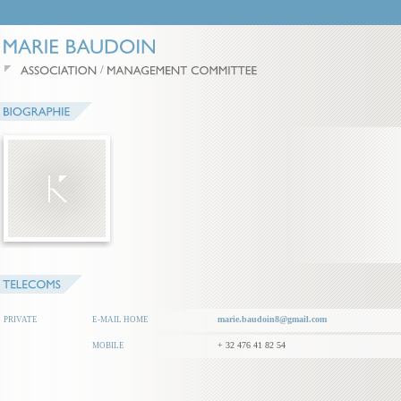
/
marie.baudoin8@gmail.com
PRIVATE
E-MAIL HOME
+ 32 476 41 82 54
MOBILE