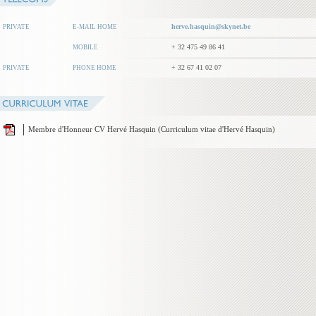
herve.hasquin@skynet.be
PRIVATE
E-MAIL HOME
+ 32 475 49 86 41
MOBILE
+ 32 67 41 02 07
PRIVATE
PHONE HOME
Membre d'Honneur CV Hervé Hasquin (Curriculum vitae d'Hervé Hasquin)