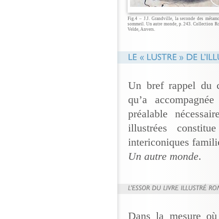
Fig.4 – J.J. Grandville, la seconde des méta
sommeil. Un autre monde, p. 243. Collection 
Velde, Anvers.
Un bref rappel du c
qu’a accompagnée l
préalable nécessai
illustrées constit
intericoniques famil
Un autre monde
.
Dans la mesure où l