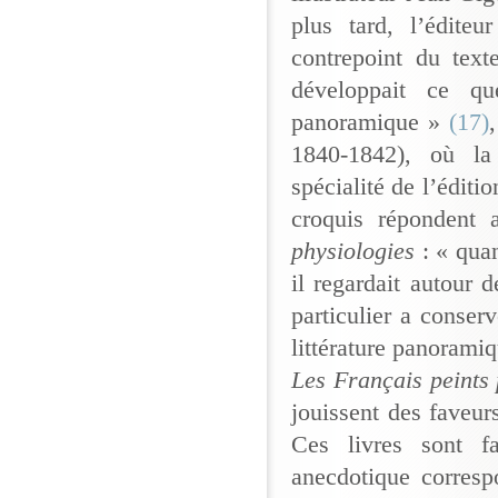
plus tard, l’édite
contrepoint du text
développait ce qu
panoramique »
(17)
1840-1842), où la 
spécialité de l’éditi
croquis répondent a
physiologies
: « qua
il regardait autour
particulier a conserv
littérature panoramiq
Les Français peints
jouissent des faveu
Ces livres sont fa
anecdotique corresp