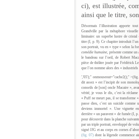
ci), est illustrée, c
ainsi que le titre, s
Désormais l’illustration apporte tou
Grandville par la métaphore visuelle
liminaire: un superbe lustre de cristal
titre (I, p. 9). Ce chapitre introduit l’u
son portrait, vu en « type » selon la fo
comédie humaine
, présente comme un a
le bandeau sur l’oeil, de Robert Mac
pièce de théâtre jouée par Frédérick Le
que l’on nomme alors des « industriels
','05');" onmouseout="cache2();" >(fig.
dit assez » est l’incipit de son monolo
conseils de [son] oncle Macaire », avan
vérité, je vous le dis, c’est la réclam
« Puff ne meurt pas, il se transforme »,
passe dieu, c’est un suicide comme u
deviens immortel ». Une vignette e
derrière « un paravent » de fumée (I, p
pour découvrir dans la planche suivante
par un triple portrait, enveloppé de vo
signé JJG et au corps en cornes d’abon
(fig. 07)
dont la légende commence ai