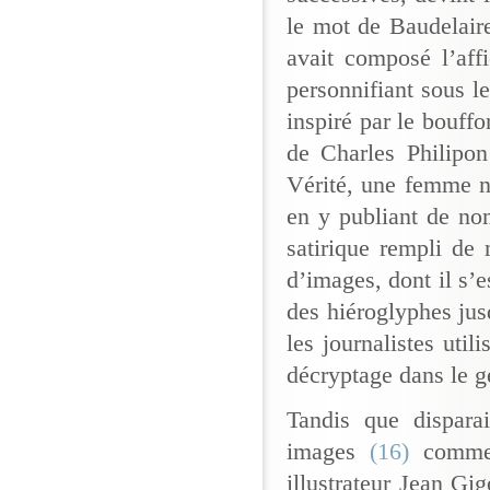
le mot de Baudelaire
avait composé l’affi
personnifiant sous l
inspiré par le bouff
de Charles Philipon
Vérité, une femme nu
en y publiant de nom
satirique rempli de
d’images, dont il s’
des hiéroglyphes jus
les journalistes util
décryptage dans le ge
Tandis que disparai
images
(16)
commen
illustrateur Jean Gig