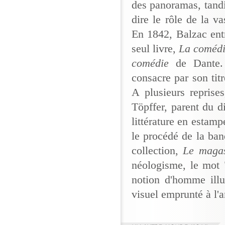
des panoramas, tandi
dire le rôle de la va
En 1842, Balzac entr
seul livre,
La coméd
comédie
de Dante. 
consacre par son ti
A plusieurs reprise
Töpffer, parent du d
littérature en estam
le procédé de la ban
collection,
Le magas
néologisme, le mot "i
notion d'homme illu
visuel emprunté à l'a