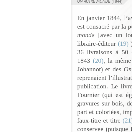
En janvier 1844, l’a
est consacré par la p
monde
[avec un lon
libraire-éditeur
(19)
36 livraisons à 50 
1843
(20)
, la même
Johannot) et des
Om
reprenaient l’illustr
publication. Le li
Fournier (qui est ég
gravures sur bois, do
part et coloriées, im
faux-titre et titre
(21
conservée (puisque l