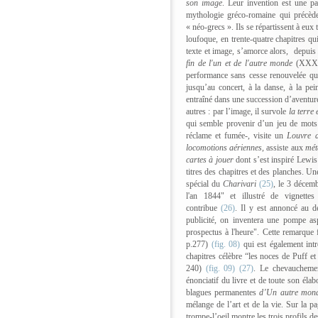
son image
. Leur invention est une pa
mythologie gréco-romaine qui précède
« néo-grecs ». Ils se répartissent à eux t
loufoque, en trente-quatre chapitres qu
texte et image, s’amorce alors, depui
fin de l'un et de l'autre monde
(XXXIV
performance sans cesse renouvelée qui 
jusqu’au concert, à la danse, à la pein
entraîné dans une succession d’aventure
autres : par l’image, il survole
la terre 
qui semble provenir d’un jeu de mots 
réclame et fumée-, visite un
Louvre d
locomotions aériennes,
assiste aux
mét
cartes à jouer
dont s’est inspiré Lewis
titres des chapitres et des planches. Un
spécial du
Charivari
(25)
, le 3 décem
l'an 1844" et illustré de vignette
contribue
(26)
. Il y est annoncé au d
publicité, on inventera une pompe asp
prospectus à l'heure". Cette remarque
p.277)
(fig. 08)
qui est également intr
chapitres célèbre “les noces de Puff et
240)
(fig. 09)
(27)
. Le chevauchemen
énonciatif du livre et de toute son élabo
blagues permanentes
d’Un autre mon
mélange de l’art et de la vie. Sur la p
trompe-l’oeil montre les trois profils d