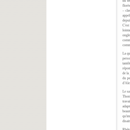
du te
florè
– cla
appel
depui
C'est
loint
ongle
comma
comma
La qu
perso
tantô
répon
de la
du pe
d'Ale
Le sa
Thoma
trava
adapt
beaut
qu'im
disai
Rhéto