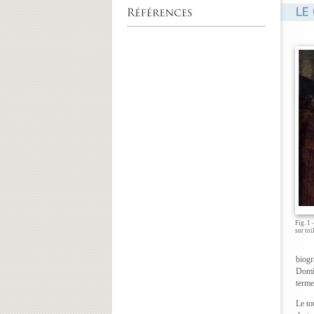
Fig. 1 
sur toi
biogr
Domi
terme
Le to