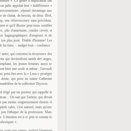
einture ». Ce genre d’implication fait
on jadis appelait leur « indifférence »
pressionnistes, répond davantage aux
re de climat, de besoin, de désir. Bref,
coup, une effervescence sans précédent.
ent et qu'il illustre peut nous sembler
ues, plis d'amertume, coudes crevés et
s ou hagiographiques d'emprunt et de
un ton plus juste. Diable d'homme! Les
 lui faire, – malgré tout – confiance.
e autre, qui concerne la récurrence des
vita
qui deviendront tantôt des anges,
iomphant, les jeunes femmes aussi se
nt bien une seule et même : l'arrondi
ion, peut-être avec la « Lena » protégée
s doute, qui pose en sainte Catherine
 madrilène de la collection Thyssen.
it érigé par un porteur qui rappelle le
ican... On sait que l'artiste, qui devait
ient pas moins soigneusement choisis et
ieds sales, c'est naturel, mais qu'une
 peu l'éthique de la profession. Mais
ve. L'émotion est à ce prix et comme le
rhétoriques ».
plus vrais que nature, malgré l'emprunt