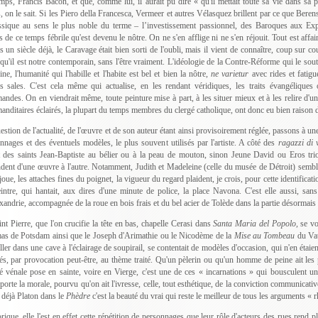
mps, Francis Bacon, et que, comme lui, il aurait pu dire « qu'il mettait toute sa vie dans sa p
s, on le sait. Si les Piero della Francesca, Vermeer et autres Vélasquez brillent par ce que Berens
ssique au sens le plus noble du terme – l’investissement passionnel, des Baroques aux Ex
s de ce temps fébrile qu'est devenu le nôtre. On ne s'en afflige ni ne s'en réjouit. Tout est affai
s un siècle déjà, le Caravage était bien sorti de l'oubli, mais il vient de connaître, coup sur 
 qu'il est notre contemporain, sans l'être vraiment. L'idéologie de la Contre-Réforme qui le souti
aine, l'humanité qui l'habille et l'habite est bel et bien la nôtre,
ne varietur
avec rides et fatig
s sales. C'est cela même qui actualise, en les rendant véridiques, les traits évangélique
ndes. On en viendrait même, toute peinture mise à part, à les situer mieux et à les relire d'
nditaires éclairés, la plupart du temps membres du clergé catholique, ont donc eu bien raison de
estion de l'actualité, de l'œuvre et de son auteur étant ainsi provisoirement réglée, passons à un
nnages et des éventuels modèles, le plus souvent utilisés par l'artiste. A côté des
ragazzi di 
t des saints Jean-Baptiste au bélier ou à la peau de mouton, sinon Jeune David ou Eros tr
dent d'une œuvre à l'autre. Notamment, Judith et Madeleine (celle du musée de Détroit) semble
 joue, les attaches fines du poignet, la vigueur du regard plaident, je crois, pour cette identificat
intre, qui hantait, aux dires d'une minute de police, la place Navona. C'est elle aussi, san
xandrie, accompagnée de la roue en bois frais et du bel acier de Tolède dans la partie désormais
int Pierre, que l'on crucifie la tête en bas, chapelle Cerasi dans
Santa Maria del Popolo,
se vo
s de Potsdam ainsi que le Joseph d'Arimathie ou le Nicodème de la
Mise au Tombeau
du Vat
iller dans une cave à l'éclairage de soupirail, se contentait de modèles d'occasion, qui n'en éta
és, par provocation peut-être, au thème traité. Qu'un pèlerin ou qu'un homme de peine ait les p
é vénale pose en sainte, voire en Vierge, c'est une de ces « incarnations » qui bousculent un
porte la morale, pourvu qu'on ait l'ivresse, celle, tout esthétique, de la conviction communicati
t déjà Platon dans le
Phèdre
c'est la beauté du vrai qui reste le meilleur de tous les arguments « 
rique, elle l'est en effet cette répétition de personnages que leur rôle d'acteurs des rues rend 