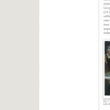
icono
Lui q
(s'il
suffi
cette
nous 
auque
redit
Fig. 2
toile, 