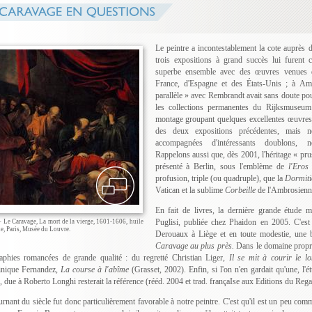
Le peintre a incontestablement la cote auprès d
trois expositions à grand succès lui furent
superbe ensemble avec des œuvres venues d'
France, d'Espagne et des États-Unis ; à A
parallèle » avec Rembrandt avait sans doute pou
les collections permanentes du Rijksmuseu
montage groupant quelques excellentes œuvre
des deux expositions précédentes, mais 
accompagnées d'intéressants doublons,
Rappelons aussi que, dès 2001, l'héritage « prus
présenté à Berlin, sous l'emblème de
l'Eros
profusion, triple (ou quadruple), que la
Dormit
Vatican et la sublime
Corbeille
de l'Ambrosienn
En fait de livres, la dernière grande étude 
Puglisi, publiée chez Phaidon en 2005. C'est
– Le Caravage, La mort de la vierge, 1601-1606, huile
le, Paris, Musée du Louvre.
Derouaux à Liège et en toute modestie, une b
Caravage au plus près.
Dans le domaine propre
aphies romancées de grande qualité : du regretté Christian Liger,
Il se mit à courir le 
nique Fernandez,
La course à l'abîme
(Grasset, 2002). Enfin, si l'on n'en gardait qu'une, l'
, due à Roberto Longhi resterait la référence (rééd. 2004 et trad. françaIse aux Editions du Rega
urnant du siècle fut donc particulièrement favorable à notre peintre. C'est qu'il est un peu comm