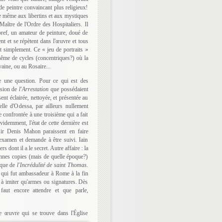
de peintre convaincant plus religieux!
re même aux libertins et aux mystiques
Maître de l'Ordre des Hospitaliers. Il
 bref, un amateur de peinture, doué de
nt et se répètent dans l'œuvre et tous
ut simplement. Ce « jeu de portraits »
 même de cycles (concentriques?) où la
vaine, ou au Rosaire...
e une question. Pour ce qui est des
ersion de
l'Arrestation
que possédaient
sent éclairée, nettoyée, et présentée au
lle d'Odessa, par ailleurs nullement
confrontée à une troisième qui a fait
idemment, l'état de cette dernière est
ir Denis Mahon paraissent en faire
examen et demande à être suivi. Iain
s dont il a le secret. Autre affaire : la
nnes copies (mais de quelle époque?)
 que de
l'Incrédulité de saint Thomas.
e qui fut ambassadeur à Rome à la fin
e à imiter qu'armes ou signatures. Dès
 faut encore attendre et que parle,
e œuvre qui se trouve dans l'Église