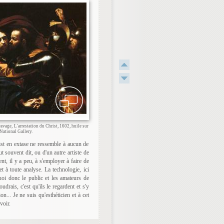
ravage, L'arrestation du Christ, 1602, huile sur
 National Gallery.
hrist en extase ne ressemble à aucun de
 souvent dit, ou d'un autre artiste de
nt, il y a peu, à s'employer à faire de
t à toute analyse. La technologie, ici
uoi donc le public et les amateurs de
rais, c'est qu'ils le regardent et s'y
n... Je ne suis qu'esthéticien et à cet
voir.