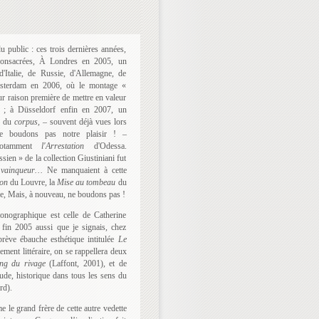
u public : ces trois dernières années,
 consacrées, À Londres en 2005, un
Italie, de Russie, d'Allemagne, de
msterdam en 2006, où le montage «
r raison première de mettre en valeur
m ; à Düsseldorf enfin en 2007, un
s du
corpus,
– souvent déjà vues lors
ne boudons pas notre plaisir ! –
 notamment
l'Arrestation
d'Odessa.
sien » de la collection Giustiniani fut
 vainqueur…
Ne manquaient à cette
ion
du Louvre, la
Mise au tombeau
du
e, Mais, à nouveau, ne boudons pas !
monographique est celle de Catherine
 fin 2005 aussi que je signais, chez
rève ébauche esthétique intitulée
Le
ment littéraire, on se rappellera deux
long du rivage
(Laffont, 2001), et de
étude, historique dans tous les sens du
rd).
e le grand frère de cette autre vedette