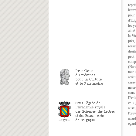
repré
lettre
pour 
d'Edg
les y
aimé 
la Vi
près,
resse
droit
peut 
compo
(Nati
tout 
arrêt
carav
natur
ceux 
l'éco
ce « 
aussi
l'œuv
attar
égard