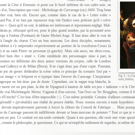
sente la
Cène à Emmaüs
et porte sur le bord inférieur de son cadre noir, en
s d'or, l'inscription que voici :
Michelange de Carravage
(sic)
1604.
Trop beau
être vrai, bien sûr. Encore que, comme dans le cas de la « Lettre volée »
ard Poe, il ne faut pas repousser trop vite l'indice sous prétexte qu'il « crève
eux ». Quoi qu'il en soit, le tableau est intéressant et injustement négligé. Mal-
dirais-je, offusqué qu'il est, pour le plus grand nombre, par la proximité avec
erge à l'enfant (Portinari) de l'autre Michel-Ange. Il faut donc aller le voir de
 à l'angle du chœur. C'est un bon morceau. Les deux disciples, notamment,
mblent à s'y méprendre respectivement au porteur de la crucifixion-Cerasi (à
e) et au saint Pierre en personne (à gauche). Mais cela aussi, me direz-vous,
fort bien être « imité ». Cette similitude des personnages mise à part, la
sition est différente des deux autres versions du
corpus,
celle de Londres
onal Gallery) et de Milan (Brera). Il ne s'agit donc pas d'une copie. Pourtant,
un jeu de gestes théâtralise la scène selon ce principe du scenario fixé par «
 sur image » si fréquent et si typique dans l'œuvre du Caravage. L'inspiration
Fig. 3 – Le Ca
toile, Dublin,
agesque ne fait donc pas de doute. Cependant, sur la nappe trop blanche, la
e morte est un peu plate, la tête de l'épagneul à hauteur de table est peu « italienne » et le C
du vrai Michelangelo Merisi. S'agirait-il d'un suiveur, Van Oost ou Ter Brugghen, comme il fut
le d'Utrecht? C'est loin d'être impossible
(1)
. C'est même probable. Certains d'ailleurs continuaie
gérondif »
(probabile)
une réalité de preuve établie. Nous restons ouverts à toute hypothèse e
, devrait impérativement parvenir à forcer la clôture du Conseil de Fabrique .. . Mais pourq
re du Caravage passent-ils indifférents devant ce beau morceau de peinture ? Tout ce que je voud
dent un peu. Ce souhait est ma seule certitude. Quant à ma question, elle reste une vraie questio
, comme le philosophe, je questionne. Ce qui ne m'empêche nullement de regarder, ni même de 