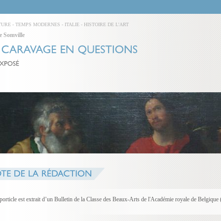
TURE
-
TEMPS MODERNES
-
ITALIE
-
HISTOIRE DE L'ART
e Somville
porticle est extrait d’un Bulletin de la Classe des Beaux-Arts de l'Académie royale de Belgique 