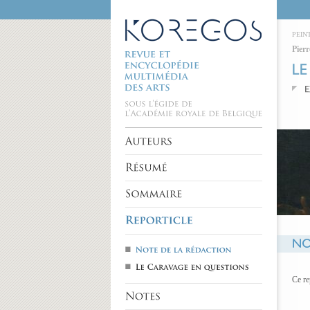
PEIN
Pierr
Ce re