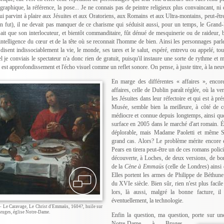
graphique, la référence, la pose... Je ne connais pas de peintre religieux plus convaincant, ni 
ui parvint à plaire aux Jésuites et aux Oratoriens, aux Romains et aux Ultra-montains, peut-êt
 en fut), il ne devait pas manquer de ce charisme qui séduisit aussi, pour un temps, le Grand-
sait que son interlocuteur, et bientôt commanditaire, fût dénué de mesquinerie ou de raideur,
 intelligence du cœur et de la tête où se reconnait l'homme de bien. Ainsi les personnages parle
disent indissociablement la vie, le monde, ses tares et le salut, espéré, entrevu ou appelé, to
l je conviais le spectateur n'a donc rien de gratuit, puisqu'il instaure une sorte de rythme et
e est approfondissement et l'écho visuel comme un reflet sonore. On pense, à juste titre, à la neu
En marge des différentes « affaires », encor
affaires, celle de Dublin paraît réglée, où la v
les Jésuites dans leur réfectoire et qui est à pré
Musée, semble bien la meilleure, à côté de ce
médiocre et connue depuis longtemps, ainsi que 
surface en 2005 dans le marché d'art romain. Év
déplorable, mais Madame Paoletti et même S
grand cas. Alors? Le problème mérite encore 
Pears en tirera peut-être un de ces romans policier
découverte, à Loches, de deux versions, de bo
de la
Cène à Emmaüs
(celle de Londres) ainsi
Elles portent les armes de Philippe de Béthun
du XVIe siècle. Bien sûr, rien n'est plus facil
lors, là aussi, malgré la bonne facture, il
éventuellement, la technologie.
 – Le Caravage, Le Christ d'Emmaüs, 1604?, huile sur
Bruges, église Notre-Dame.
Enfin la question, ma question, porte sur un
Notre-Dame à Bruges,