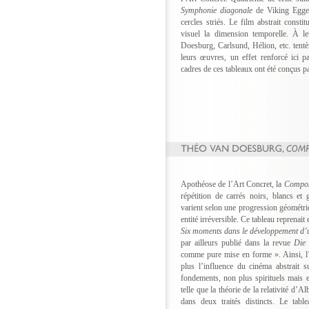
Symphonie diagonale
de Viking Eggel
cercles striés. Le film abstrait consti
visuel la dimension temporelle. À l
Doesburg, Carlsund, Hélion, etc. tentè
leurs œuvres, un effet renforcé ici p
cadres de ces tableaux ont été conçus 
Apothéose de l’Art Concret, la
Compos
répétition de carrés noirs, blancs et 
varient selon une progression géométri
entité irréversible. Ce tableau reprenait
Six moments dans le développement d’
par ailleurs publié dans la revue
Die
comme pure mise en forme ». Ainsi, l’
plus l’influence du cinéma abstrait s
fondements, non plus spirituels mais e
telle que la théorie de la relativité d’
dans deux traités distincts. Le tab