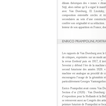
diktats théoriques des « ismes » étra
Stijl, alors même qu’il a signé le mani
avec Van Doesburg, El Lissitzky,
composition entremêle cercles et tr
secondaires au sein d’une constructi
confère son originalité et sa séduction. 
lenteur de son apparition en France, don
Les rapports de Van Doesburg avec le f
de critiques, exprimées sur un mode ami
la revue
Eenheid
puis en 1917, il invi
Severini y défend l’ère de la machine 
second futurisme des années 1920. « L
machine est analogue au procédé de co
encouragera l’usage de la géométrie et
particulièrement Georges Vantongerloo
Enrico Prampolini avait connu Van Doe
Section d’or (1920) : Van Doesburg e
d’exposition pour la Hollande et la Bel
se retrouvent aussi au Congrès des arti
peinture futuriste de Prampolini se foc