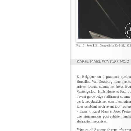
Fig. 10 – Peter Röhl, Composition De Stijl, 1922
En Belgique, où il prononce quelqu
Bruxelles, Van Doesburg noue plusieurs
artistes locaux, comme les frères Bo
Vantongerloo, Huib Hoste et Paul Jo
l’avant-garde belge s’affirment comme 
par le néoplasticisme ; elles n’en retie
Elles semblent avoir avant tout recher
« ismes ». Karel Maes et Josef Peeters
une structuration post-cubiste, tan
abstraction mécaniste.
Peinture n° 2
atteste de cette très gr