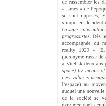
de rassembler les di
« ismes » de l’époqu
se sont opposés, E
s’imposer, décident
Groupe internation
progressistes.
Dès le
accompagnée du ma
reality 1920 ». El
(acronyme russe de «
a Vitebsk deux ans 
space) by means of 
new value is assign
l’espace) au moyen
auquel une nouvelle 
de la société se v
exprimée par la coule