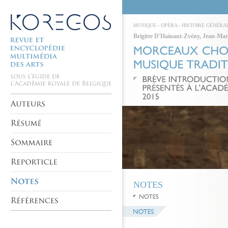
MUSIQUE
-
OPÉRA
-
HISTOIRE GÉNÉRA
Brigitte D'Hainaut-Zvény
,
Jean-Mar
NOTES