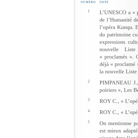
NUMÉRO
NOTE
1
L’UNESCO a « pr
de l’Humanité de
l’opéra Kunqu. 
du patrimoine cul
expressions cult
nouvelle Liste
« proclamés ». C
déjà « proclamé 
la nouvelle Liste
2
PIMPANEAU J., «
poiriers », Les Be
3
ROY C., « L’opér
4
ROY C., « L’opér
5
On mentionne par
est mieux adaptée