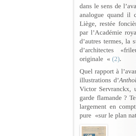
dans le sens de l’av
analogue quand il c
Liège, restée fonci
par l’Académie roya
d’autres termes, la s
d’architectes «fr
originale «
(2)
.
Quel rapport à l’avan
illustrations d’
Antho
Victor Servranckx, u
garde flamande ? Tel
largement en compte
pure «sur le plan nat