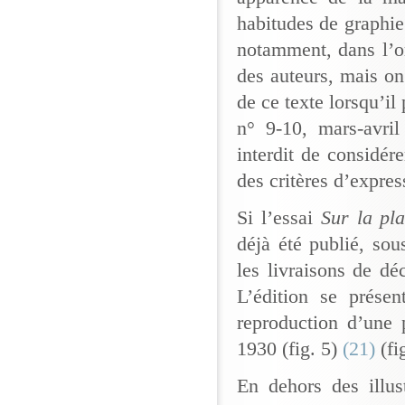
habitudes de graphie
notamment, dans l’or
des auteurs, mais o
de ce texte lorsqu’il
n° 9-10, mars-avri
interdit de considér
des critères d’expre
Si l’essai
Sur la pl
déjà été publié, sou
les livraisons de d
L’édition se prése
reproduction d’une p
1930 (fig. 5)
(21)
(fi
En dehors des illus