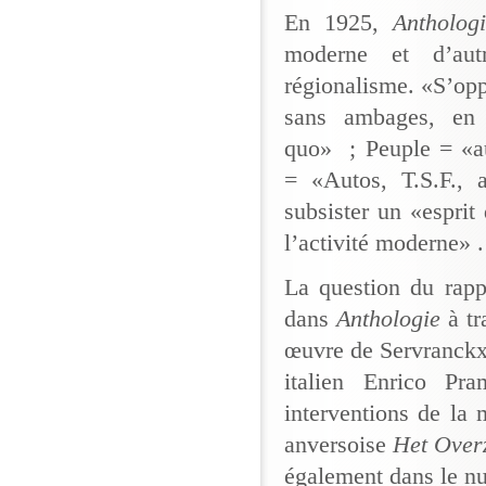
En 1925,
Antholo
moderne et d’aut
régionalisme. «S’opp
sans ambages, en 
quo» ; Peuple = «a
= «Autos, T.S.F., a
subsister un «esprit 
l’activité moderne» .
La question du rappo
dans
Anthologie
à t
œuvre de Servranckx 
italien Enrico Pr
interventions de la
anversoise
Het Over
également dans le n