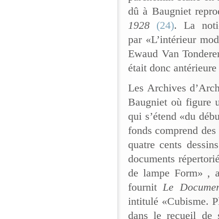
dû à Baugniet repro
1928
(24)
. La noti
par «L’intérieur mo
Ewaud Van Tonderen,
était donc antérieure
Les Archives d’Arch
Baugniet où figure 
qui s’étend «du débu
fonds comprend des p
quatre cents dessin
documents répertori
de lampe Form» , av
fournit
Le Docume
intitulé «Cubisme. Pl
dans le recueil de 