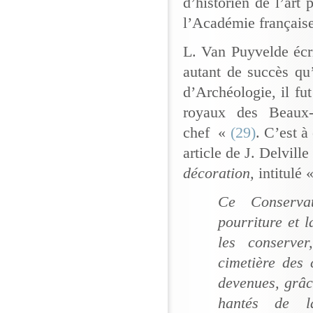
d’historien de l’art
l’Académie française
L. Van Puyvelde écr
autant de succès qu’
d’Archéologie, il fu
royaux des Beaux-
chef «
(29)
. C’est à
article de J. Delvill
décoration,
intitulé 
Ce Conservat
pourriture et l
les conserve
cimetière des 
devenues, grâc
hantés de la