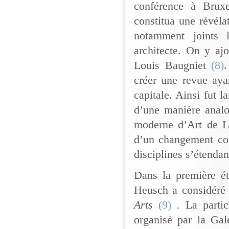
conférence à Brux
constitua une révéla
notamment joints 
architecte. On y aj
Louis Baugniet
(8)
.
créer une revue aya
capitale. Ainsi fut 
d’une manière analo
moderne d’Art de Li
d’un changement col
disciplines s’étenda
Dans la première é
Heusch a considéré 
Arts
(9)
.
La parti
organisé par la Gal