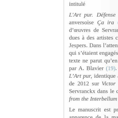
intitulé
L'Art pur. Défense 
anversoise
Ça ira
(
d’œuvres de Servran
dues à des artistes 
Jespers. Dans l’atten
qui s’étaient engagés
texte ne parut qu’e
par A. Blavier
(19)
.
L’Art pur,
identique
de 2012 sur
Victor
Servranckx dans le 
from the Interbellum
Le manuscrit est p
apparence de la ma