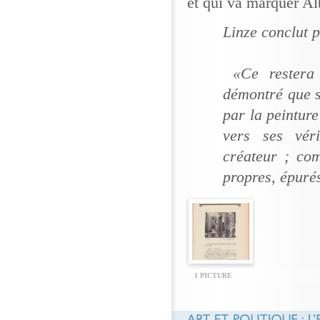
et qui va marquer Alb
Linze conclut p
«Ce restera l
démontré que se
par la peinture
vers ses véri
créateur ; com
propres, épurés
1 PICTURE