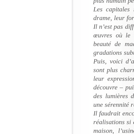
plus humain pe
Les capitales
drame, leur for
Il n’est pas dif
œuvres où le 
beauté de mac
gradations subt
Puis, voici d’
sont plus char
leur expressi
découvre – puis
des lumières 
une sérennité r
Il faudrait enc
réalisations si 
maison, l’usi