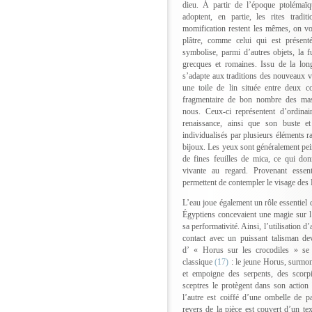
dieu. À partir de l’époque ptolémaï
adoptent, en partie, les rites tradi
momification restent les mêmes, on vo
plâtre, comme celui qui est présenté
symbolise, parmi d’autres objets, la 
grecques et romaines. Issu de la long
s’adapte aux traditions des nouveaux v
une toile de lin située entre deux c
fragmentaire de bon nombre des mas
nous. Ceux-ci représentent d’ordinai
renaissance, ainsi que son buste et
individualisés par plusieurs éléments 
bijoux. Les yeux sont généralement pei
de fines feuilles de mica, ce qui do
vivante au regard. Provenant esse
permettent de contempler le visage des 
L’eau joue également un rôle essentiel
Égyptiens concevaient une magie sur l
sa performativité. Ainsi, l’utilisation 
contact avec un puissant talisman deva
d’ « Horus sur les crocodiles » se
classique
(17)
: le jeune Horus, surmon
et empoigne des serpents, des scorp
sceptres le protègent dans son action
l’autre est coiffé d’une ombelle de 
revers de la pièce est couvert d’un te