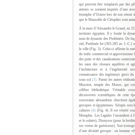
qui peuvent être remplacés par des pêc
artistes se seraient inspirés d’une œu
triomphe d’Octave lors de son retour 
que le Mausolée de Cléopâtre sont auta
À la mort d’Alexandre le Grand, en 323,
territoire égyptien. Il y fonde la dyn
nom de dynastie des Ptolémées. De faç
cité, Ptolémée Ier (305-285 av. J.-C.) o
la ville (Fig. 3). Celui-ci affirme la nat
du trafic commercial et approvisionne l
des puits et des canalisations souterrai
les eaux des réseaux aquifères et a
l’architecture et à l’ingéniosité 
connaissance des ingénieurs grecs du
sous-sol
(5)
. Parmi les autres réalisat
Museion
, temple des Muses, qui com
célèbre bibliothèque. Véritable cre
découvertes scientifiques de cette ép
souverains alexandrins cherchent égale
grecques et égyptiennes. Sérapis sera l
cultures
(6)
(Fig. 4). Il est vénéré so
Memphis. Les Lagides l’assimilent à Ha
et le solaire), Dionysos (pour la fertili
ses vertus de guérisseur). Son iconogra
d’une divinité grecque : un homme v