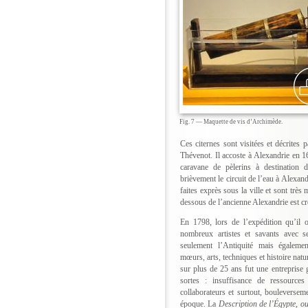
Fig. 7 — Maquette de vis d’Archimède.
Ces citernes sont visitées et décrites
Thévenot. Il accoste à Alexandrie en 1
caravane de pèlerins à destination 
brièvement le circuit de l’eau à Alexand
faites exprès sous la ville et sont très
dessous de l’ancienne Alexandrie est c
En 1798, lors de l’expédition qu’il
nombreux artistes et savants avec s
seulement l’Antiquité mais égaleme
mœurs, arts, techniques et histoire natur
sur plus de 25 ans fut une entreprise g
sortes : insuffisance de ressources
collaborateurs et surtout, bouleversem
époque. La
Description de l’Égypte, o