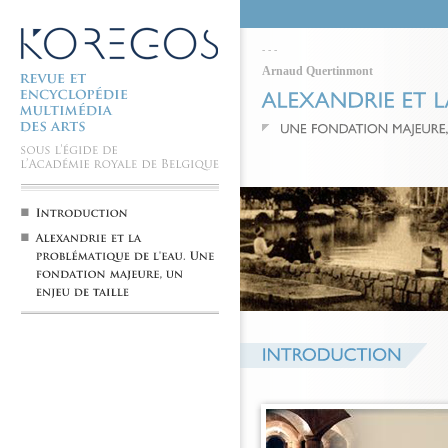
-
-
-
Arnaud Quertinmont