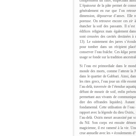
comprennent un filtre, empêchant ainsi 
L’épaisseur de la pâte permet de conser
généralement en rue que l’on retrou
dimension, dépourvue d’anses. Elle ref
poreuse. On retrouve encore ces
zir
à
étancher la soif des passants. Il n’est
édifices religieux mais également dans
sont creusées des cavités destinées à r
13). Le suintement des jarres s’écoul
pour tomber dans un récipient placé
conserver l’eau fraîche. Ces
kilga
perme
usage se fonde sur la tradition ancestrale
Si l’eau est primordiale dans le mond
monde des morts, comme l’atteste la
N
dans le quartier de Gabbari. Ainsi, dan
les rites grecs, l’eau joue un rôle essen
l’au-delà, traversée de l’étendue aqua
défunt de mourir de soif, enfin présen
permettant aux vivants de communiquer 
dire des offrandes liquides). Autant
fondamental. Cette utilisation de l’eau
rapport avec la légende du dieu Osiris,
l’au-delà. Osiris meurt assassiné par s
du Nil. Son corps est ensuite démem
magicienne, il est ramené à la vie. Un
crue annuelle avec les « écoulements d