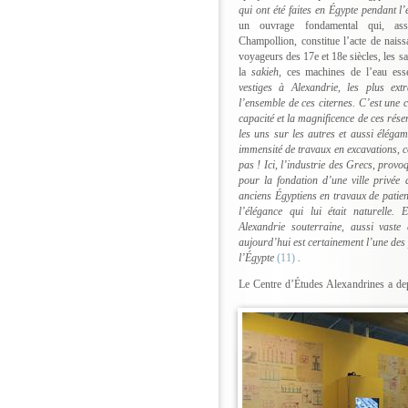
qui ont été faites en Égypte pendant l
un
ouvrage fondamental qui, ass
Champollion, constitue l’acte de nais
voyageurs des 17e et 18e siècles, les sa
la
sakieh
, ces machines de l’eau esse
vestiges à Alexandrie, les plus ext
l’ensemble de ces citernes. C’est une
capacité et la magnificence de ces rése
les uns sur les autres et aussi éléga
immensité de travaux en excavations, c
pas ! Ici, l’industrie des Grecs, provo
pour la fondation d’une ville privée 
anciens Égyptiens en travaux de patien
l’élégance qui lui était naturelle
Alexandrie souterraine, aussi vaste
aujourd’hui est certainement l’une des 
l’Égypte
(11)
.
Le Centre d’Études Alexandrines a de